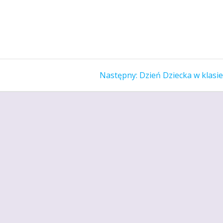
Następny
Następny:
Dzień Dziecka w klasie
wpis: