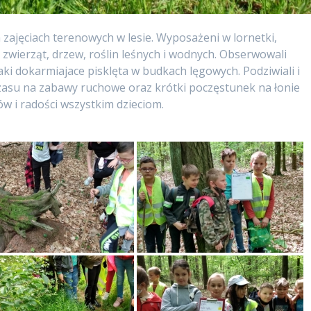
na zajęciach terenowych w lesie. Wyposażeni w lornetki,
zwierząt, drzew, roślin leśnych i wodnych. Obserwowali
aki dokarmiajace pisklęta w budkach lęgowych. Podziwiali i
czasu na zabawy ruchowe oraz krótki poczęstunek na łonie
ów i radości wszystkim dzieciom.