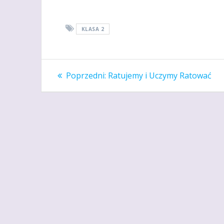
KLASA 2
Nawigacja
Poprzedni
Poprzedni:
Ratujemy i Uczymy Ratować
wpis:
wpisu