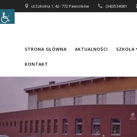
Przejdź
ul.Szkolna 1, 42- 772 Pawonków
(34)3534081
do
treści
STRONA GŁÓWNA
AKTUALNOŚCI
SZKOŁA
KONTAKT