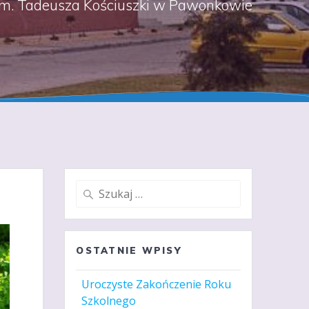
m. Tadeusza Kościuszki w Pawonkowie
Szukaj:
OSTATNIE WPISY
Uroczyste Zakończenie Roku
Szkolnego