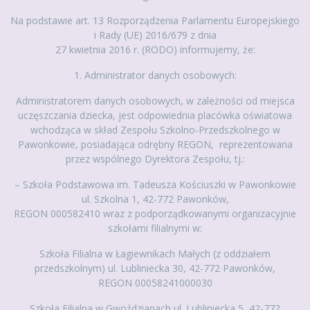
Na podstawie art. 13 Rozporządzenia Parlamentu Europejskiego
i Rady (UE) 2016/679 z dnia
27 kwietnia 2016 r. (RODO) informujemy, że:
1. Administrator danych osobowych:
Administratorem danych osobowych, w zależności od miejsca
uczęszczania dziecka, jest odpowiednia placówka oświatowa
wchodząca w skład Zespołu Szkolno-Przedszkolnego w
Pawonkowie, posiadająca odrębny REGON, reprezentowana
przez wspólnego Dyrektora Zespołu, tj.:
– Szkoła Podstawowa im. Tadeusza Kościuszki w Pawonkowie
ul. Szkolna 1, 42-772 Pawonków,
REGON 000582410 wraz z podporządkowanymi organizacyjnie
szkołami filialnymi w:
Szkoła Filialna w Łagiewnikach Małych (z oddziałem
przedszkolnym) ul. Lubliniecka 30, 42-772 Pawonków,
REGON 00058241000030
Szkoła Filialna w Gwoździanach ul. Lubliniecka 5, 42-772