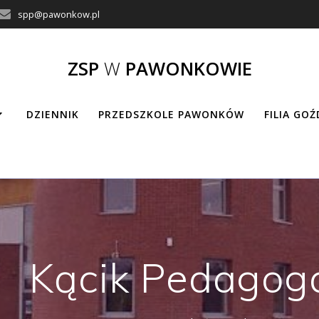
spp@pawonkow.pl
ZSP
W
PAWONKOWIE
DZIENNIK
PRZEDSZKOLE PAWONKÓW
FILIA GO
Kącik Pedagoga