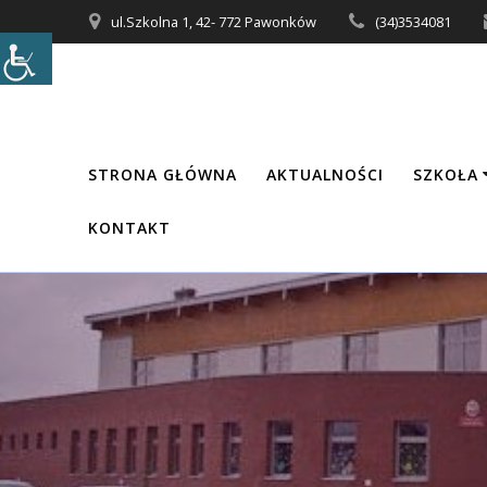
Przejdź
ul.Szkolna 1, 42- 772 Pawonków
(34)3534081
do
treści
STRONA GŁÓWNA
AKTUALNOŚCI
SZKOŁA
KONTAKT