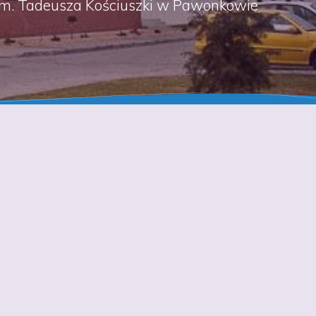
m. Tadeusza Kościuszki w Pawonkowie