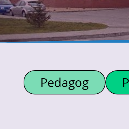
Pedagog
P