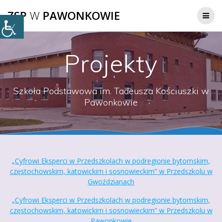
Przejdź
ZSP
W
PAWONKOWIE
do
treści
Projekty
Szkoła Podstawowa im. Tadeusza Kościuszki w
Pawonkowie
„Cyfrowi Eksperci w Przedszkolach w podregionie bytomskim,
częstochowskim, katowickim i sosnowieckim” w Przedszkolu w
Gwoździanach
„Cyfrowi Eksperci w Przedszkolach w podregionie bytomskim,
częstochowskim, katowickim i sosnowieckim” w Przedszkolu w
Pawonkowie