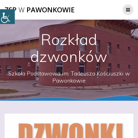
Przejdź
ZSP
W
PAWONKOWIE
do
treści
Rozkład
dzwonków
Szkoła Podstawowa im. Tadeusza Kościuszki w
Pawonkowie