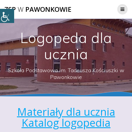
Przejdź
ZSP
W
PAWONKOWIE
do
treści
Logopeda dla
ucznia
Szkoła Podstawowa im. Tadeusza Kościuszki w
Pawonkowie
Materiały dla ucznia
Katalog logopedia