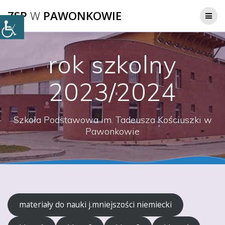
Przejdź
ZSP
W
PAWONKOWIE
do
treści
rok szkolny
2023/2024
Szkoła Podstawowa im. Tadeusza Kościuszki w
Pawonkowie
materiały do nauki j.mniejszości niemiecki