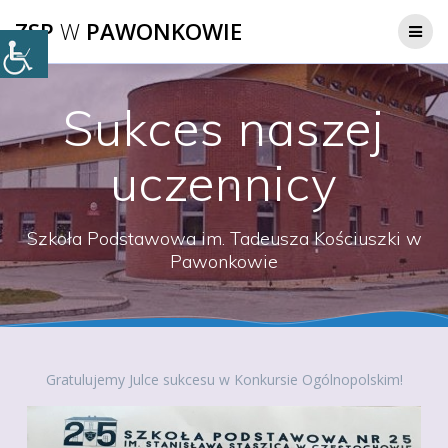
Przejdź
ZSP
W
PAWONKOWIE
do
treści
Sukces naszej
uczennicy
Szkoła Podstawowa im. Tadeusza Kościuszki w
Pawonkowie
Gratulujemy Julce sukcesu w Konkursie Ogólnopolskim!