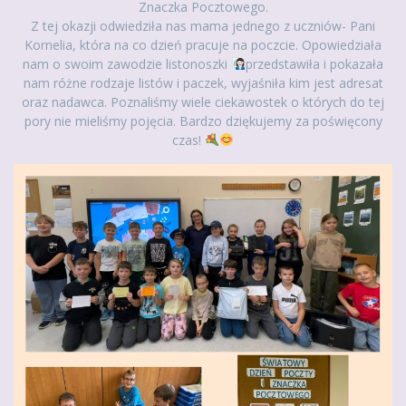
Znaczka Pocztowego.
Z tej okazji odwiedziła nas mama jednego z uczniów- Pani
Kornelia, która na co dzień pracuje na poczcie. Opowiedziała
nam o swoim zawodzie listonoszki
przedstawiła i pokazała
nam różne rodzaje listów i paczek, wyjaśniła kim jest adresat
oraz nadawca. Poznaliśmy wiele ciekawostek o których do tej
pory nie mieliśmy pojęcia. Bardzo dziękujemy za poświęcony
czas!