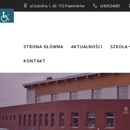
Przejdź
ul.Szkolna 1, 42- 772 Pawonków
(34)3534081
do
treści
STRONA GŁÓWNA
AKTUALNOŚCI
SZKOŁA
KONTAKT