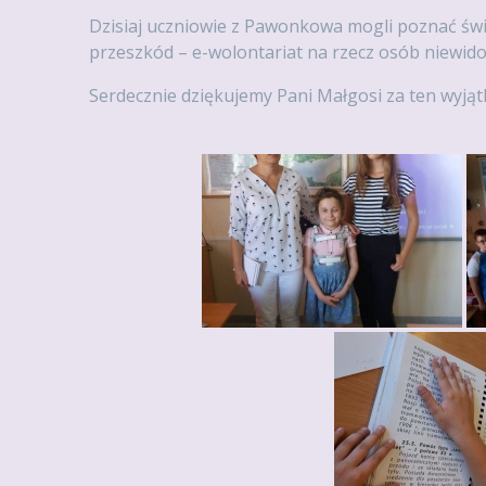
Dzisiaj uczniowie z Pawonkowa mogli poznać świa
przeszkód – e-wolontariat na rzecz osób niewid
Serdecznie dziękujemy Pani Małgosi za ten wyjątk