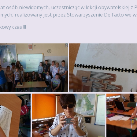
t osób niewidomych, uczestnicząc w lekcji obywatelskiej z 
omych, realizowany jest przez Stowarzyszenie De Facto we
owy czas !!!