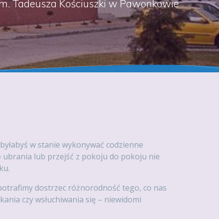
m. Tadeusza Kościuszki w Pawonkowie
/ byłabyś w stanie wykonywać codzienne
e ubrania lub przejść z pokoju do pokoju nie
ku.
 potrafimy dostrzec różnorodność tego, co nas
kania czy wsłuchiwania się – niewidomi