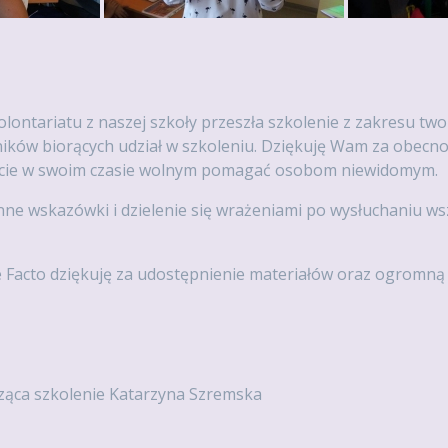
olontariatu z naszej szkoły przeszła szkolenie z zakresu two
ików biorących udział w szkoleniu. Dziękuję Wam za obecn
liście w swoim czasie wolnym pomagać osobom niewidomym.
nne wskazówki i dzielenie się wrażeniami po wysłuchaniu ws
e Facto dziękuję za udostępnienie materiałów oraz ogromn
ąca szkolenie Katarzyna Szremska