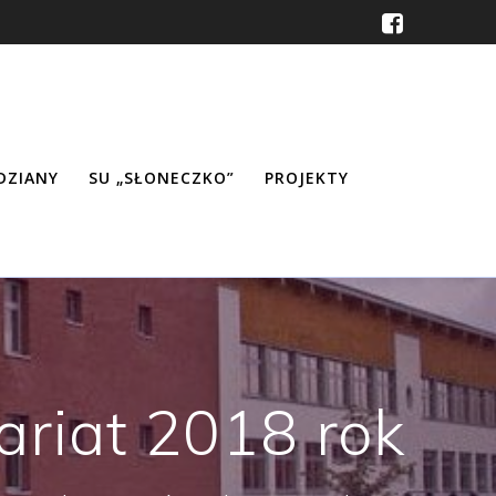
ŹDZIANY
SU „SŁONECZKO”
PROJEKTY
riat 2018 rok