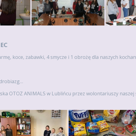
ZEC
 karmę, koce, zabawki, 4 smycze i 1 obrożę dla naszych koc
y drobiazg…
iska OTOZ ANIMALS w Lublińcu przez wolontariuszy naszej