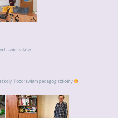
hanych zwierzaków
 szkoły. Pozdrawiam pedagog szkolny