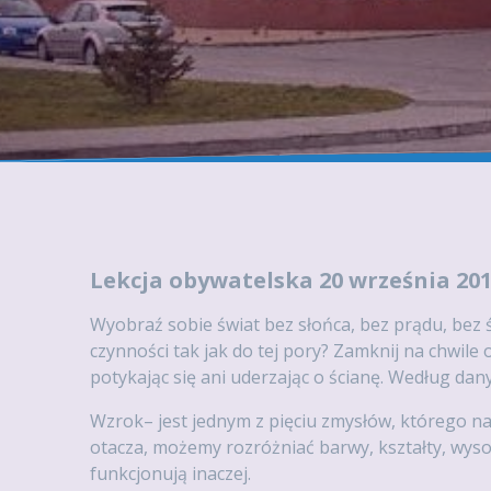
Lekcja obywatelska 20 września 201
Wyobraź sobie świat bez słońca, bez prądu, bez 
czynności tak jak do tej pory? Zamknij na chwile
potykając się ani uderzając o ścianę. Według da
Wzrok– jest jednym z pięciu zmysłów, którego na
otacza, możemy rozróżniać barwy, kształty, wyso
funkcjonują inaczej.