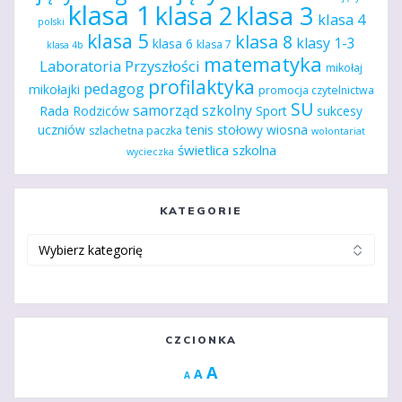
klasa 1
klasa 2
klasa 3
klasa 4
polski
klasa 5
klasa 8
klasy 1-3
klasa 6
klasa 7
klasa 4b
matematyka
Laboratoria Przyszłości
mikołaj
profilaktyka
pedagog
mikołajki
promocja czytelnictwa
SU
samorząd szkolny
Rada Rodziców
Sport
sukcesy
uczniów
tenis stołowy
wiosna
szlachetna paczka
wolontariat
świetlica szkolna
wycieczka
KATEGORIE
Kategorie
CZCIONKA
Increase
A
Reset
A
Decrease
A
font
font
font