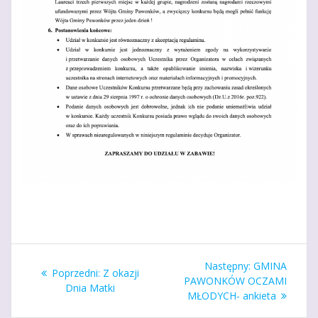
Nawigacja
Następny
Następny:
GMINA
Poprzedni
Poprzedni:
Z okazji
wpisu
wpis:
PAWONKÓW OCZAMI
wpis:
Dnia Matki
MŁODYCH- ankieta