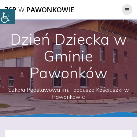
Przejdź
ZSP
W
PAWONKOWIE
do
treści
Dzień Dziecka w
Gminie
Pawonków
Szkoła Podstawowa im. Tadeusza Kościuszki w
Pawonkowie