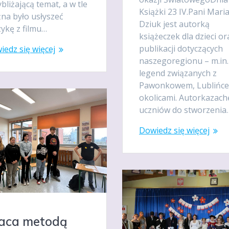
bliżającą temat, a w tle
Książki 23 IV.Pani Mari
na było usłyszeć
Dziuk jest autorką
ykę z filmu…
książeczek dla dzieci or
publikacji dotyczących
iedz się więcej
naszegoregionu – m.in.
legend związanych z
Pawonkowem, Lublińce
okolicami. Autorkazachę
uczniów do stworzenia
Dowiedz się więcej
aca metodą