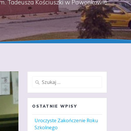
m. Tadeusza Kościuszki w Pawonkowie
Szukaj:
OSTATNIE WPISY
Uroczyste Zakończenie Roku
Szkolnego