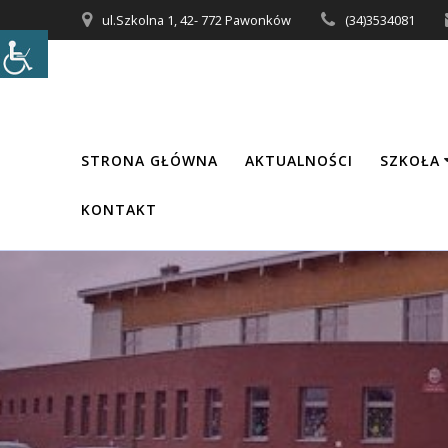
Przejdź
ul.Szkolna 1, 42- 772 Pawonków
(34)3534081
do
treści
STRONA GŁÓWNA
AKTUALNOŚCI
SZKOŁA
KONTAKT