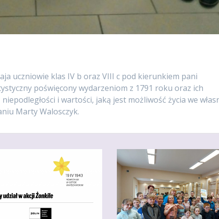
ja uczniowie klas IV b oraz VIII c pod kierunkiem pani
tystyczny poświęcony wydarzeniom z 1791 roku oraz ich
niepodległości i wartości, jaką jest możliwość życia we wła
aniu Marty Walosczyk.