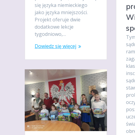
pr
się języka niemieckiego
jako języka mniejszości.
Wi
Projekt oferuje dwie
sp
dodatkowe lekcje
tygodniowo,…
Tym
sąd
Dowiedz się więcej
rama
zag
kla
ins
sąd
staw
pro
ocz
pos
ucze
świ
obr