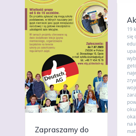
Ak
19 k
się 
eduk
upam
wyb
get
naj
zry
woj
zar
pow
oku
okaz
na 
Zapraszamy do
mate