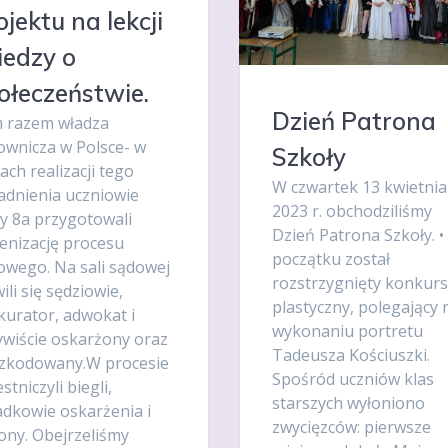
ojektu na lekcji
edzy o
ołeczeństwie.
Dzień Patrona
 razem władza
ownicza w Polsce- w
Szkoły
ch realizacji tego
W czwartek 13 kwietnia
adnienia uczniowie
2023 r. obchodziliśmy
sy 8a przygotowali
Dzień Patrona Szkoły. •
cenizację procesu
początku został
owego. Na sali sądowej
rozstrzygnięty konkurs
ili się sędziowie,
plastyczny, polegający 
kurator, adwokat i
wykonaniu portretu
ywiście oskarżony oraz
Tadeusza Kościuszki.
zkodowany.W procesie
Spośród uczniów klas
stniczyli biegli,
starszych wyłoniono
adkowie oskarżenia i
zwycięzców: pierwsze
ony. Obejrzeliśmy