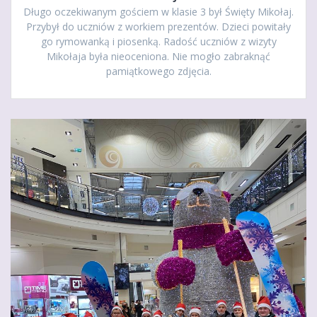
Długo oczekiwanym gościem w klasie 3 był Święty Mikołaj.
Przybył do uczniów z workiem prezentów. Dzieci powitały
go rymowanką i piosenką. Radość uczniów z wizyty
Mikołaja była nieoceniona. Nie mogło zabraknąć
pamiątkowego zdjęcia.