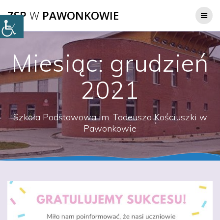
Przejdź
ZSP
W
PAWONKOWIE
do
treści
Miesiąc:
grudzień
2021
Szkoła Podstawowa im. Tadeusza Kościuszki w
Pawonkowie