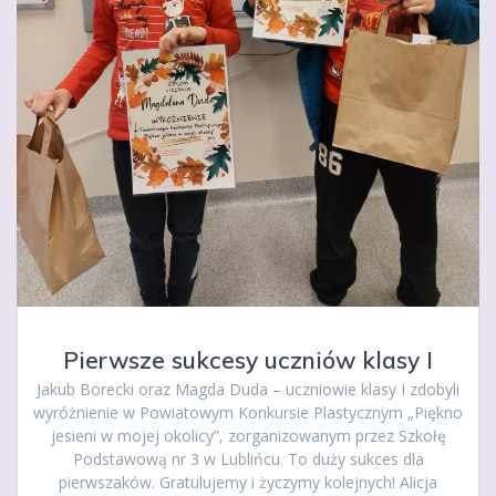
Pierwsze sukcesy uczniów klasy I
Jakub Borecki oraz Magda Duda – uczniowie klasy I zdobyli
wyróżnienie w Powiatowym Konkursie Plastycznym „Piękno
jesieni w mojej okolicy”, zorganizowanym przez Szkołę
Podstawową nr 3 w Lublińcu. To duży sukces dla
pierwszaków. Gratulujemy i życzymy kolejnych! Alicja