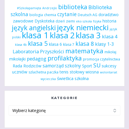
biblioteka
Biblioteka
#Szkołapamięta
Andrzejki
szkolna
czytanie
doradztwo
biologia
chemia
Deutsch AG
zawodowe
Dyskoteka
historia
dzień ziemi
eko szkoła
fizyka
język niemiecki
język angielski
język
klasa 1
klasa 2
klasa 3
klasa 4
polski
klasa 5
klasa 8
klasy 1-3
klasa 6
klasa 7
klasa 4b
matematyka
Laboratoria Przyszłości
mikołaj
profilaktyka
pedagog
mikołajki
promocja czytelnictwa
SU
samorząd szkolny
Rada Rodziców
Sport
sukcesy
uczniów
tenis stołowy
wiosna
szlachetna paczka
wolontariat
świetlica szkolna
wycieczka
KATEGORIE
Kategorie