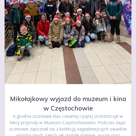
Mikołajkowy wyjazd do muzeum i kina
w Częstochowie
6 grudnia uczniowie klas czwartej i piątej uczestniczyli w
lekcji przyrody w Muzeum Częstochowskim. Podczas zajęć
uczniowie zapoznali się z kolekcją najpiękniejszych owadów
egzotycznych, takich jak motyle dzienne, nocne oraz