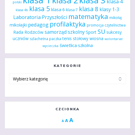
klasa 1
klasa 2
klasa 3
klasa 4
polski
klasa 5
klasa 8
klasy 1-3
klasa 6
klasa 7
klasa 4b
matematyka
Laboratoria Przyszłości
mikołaj
profilaktyka
pedagog
mikołajki
promocja czytelnictwa
SU
samorząd szkolny
Rada Rodziców
Sport
sukcesy
uczniów
tenis stołowy
wiosna
szlachetna paczka
wolontariat
świetlica szkolna
wycieczka
KATEGORIE
Kategorie
CZCIONKA
Increase
A
Reset
A
Decrease
A
font
font
font
size.
size.
size.