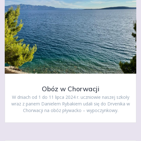
Obóz w Chorwacji
W dniach od 1 do 11 lipca 2024 r. uczniowie naszej szkoły
wraz z panem Danielem Rybakiem udali się do Drvenika w
Chorwacji na obóz pływacko – wypoczynkowy.