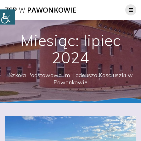
Przejdź
ZSP
W
PAWONKOWIE
do
treści
Miesiąc:
lipiec
2024
Szkoła Podstawowa im. Tadeusza Kościuszki w
Pawonkowie