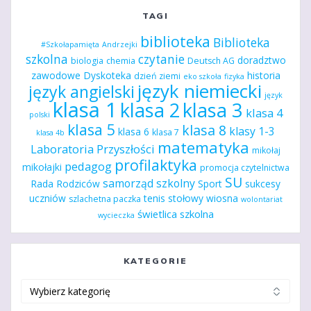
TAGI
biblioteka
Biblioteka
#Szkołapamięta
Andrzejki
szkolna
czytanie
doradztwo
biologia
chemia
Deutsch AG
zawodowe
Dyskoteka
historia
dzień ziemi
eko szkoła
fizyka
język niemiecki
język angielski
język
klasa 1
klasa 2
klasa 3
klasa 4
polski
klasa 5
klasa 8
klasy 1-3
klasa 6
klasa 7
klasa 4b
matematyka
Laboratoria Przyszłości
mikołaj
profilaktyka
pedagog
mikołajki
promocja czytelnictwa
SU
samorząd szkolny
Rada Rodziców
Sport
sukcesy
uczniów
tenis stołowy
wiosna
szlachetna paczka
wolontariat
świetlica szkolna
wycieczka
KATEGORIE
Kategorie