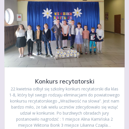
Konkurs recytatorski
22 kwietnia odbył się szkolny konkurs recytatorski dla klas
1-8, który był swego rodzaju eliminacjami do powiatowego
konkursu recytatorskiego „Wrażliwość na słowa”. Jest nam
bardzo miło, że tak wielu uczniów zdecydowało się wziąć
udział w konkursie. Po burzliwych obradach jury
postanowiło nagrodzić : 1 miejsce Alina Kamińska 2
miejsce Wiktoria Bonk 3 miejsce Lilianna Czapla…