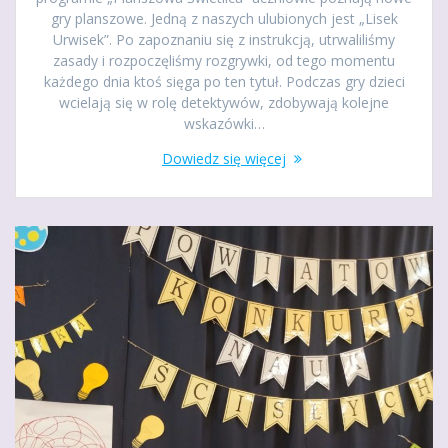
gry planszowe. Jedną z naszych ulubionych jest „Lisek
Urwisek”. Po zapoznaniu się z instrukcją, utrwaliliśmy
zasady i rozpoczęliśmy rozgrywki, od tego momentu
każdego dnia ktoś sięga po ten tytuł. Podczas gry dzieci
wcielają się w rolę detektywów, zdobywają kolejne
wskazówki…
Dowiedz się więcej