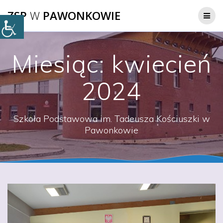
Przejdź
ZSP
W
PAWONKOWIE
do
treści
Miesiąc:
kwiecień
2024
Szkoła Podstawowa im. Tadeusza Kościuszki w
Pawonkowie