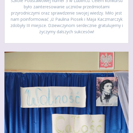
Szkole Podstawowej numer 3 w Lublińcu. Celem konkursu
było zainteresowanie uczniów przedmiotami
przyrodniczymi oraz sprawdzenie swojej wiedzy. Miło jest
nam poinformować ,iż Paulina Piosek i Maja Kaczmarczyk
zdobyły III miejsce. Dziewczynom serdecznie gratulujemy i
życzymy dalszych sukcesów!