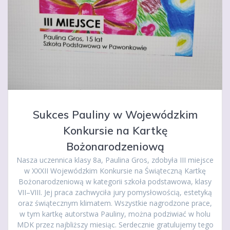
Sukces Pauliny w Wojewódzkim
Konkursie na Kartkę
Bożonarodzeniową
Nasza uczennica klasy 8a, Paulina Gros, zdobyła III miejsce
w XXXII Wojewódzkim Konkursie na Świąteczną Kartkę
Bożonarodzeniową w kategorii szkoła podstawowa, klasy
VII–VIII. Jej praca zachwyciła jury pomysłowością, estetyką
oraz świątecznym klimatem. Wszystkie nagrodzone prace,
w tym kartkę autorstwa Pauliny, można podziwiać w holu
MDK przez najbliższy miesiąc. Serdecznie gratulujemy tego