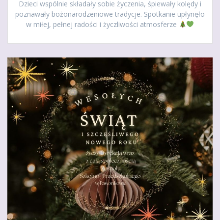
Dzieci wspólnie składały sobie życzenia, śpiewały kolędy i
poznawały bożonarodzeniowe tradycje. Spotkanie upłynęło
w miłej, pełnej radości i życzliwości atmosferze