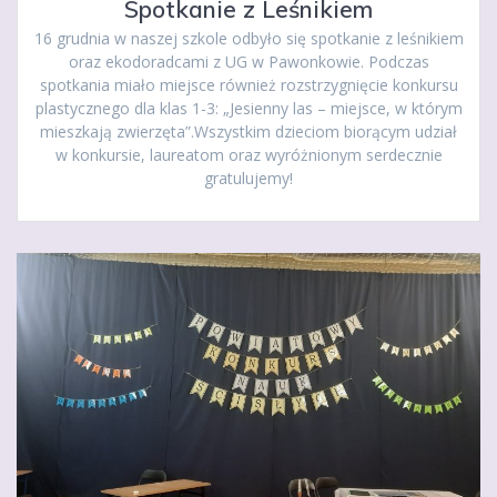
Spotkanie z Leśnikiem
16 grudnia w naszej szkole odbyło się spotkanie z leśnikiem
oraz ekodoradcami z UG w Pawonkowie. Podczas
spotkania miało miejsce również rozstrzygnięcie konkursu
plastycznego dla klas 1-3: „Jesienny las – miejsce, w którym
mieszkają zwierzęta”.Wszystkim dzieciom biorącym udział
w konkursie, laureatom oraz wyróżnionym serdecznie
gratulujemy!