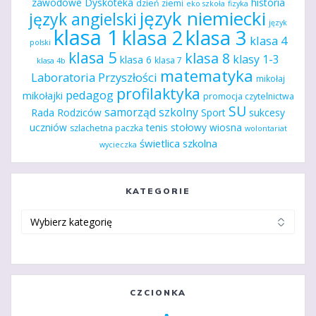
zawodowe
Dyskoteka
historia
dzień ziemi
eko szkoła
fizyka
język niemiecki
język angielski
język
klasa 1
klasa 2
klasa 3
klasa 4
polski
klasa 5
klasa 8
klasy 1-3
klasa 6
klasa 7
klasa 4b
matematyka
Laboratoria Przyszłości
mikołaj
profilaktyka
pedagog
mikołajki
promocja czytelnictwa
SU
samorząd szkolny
Rada Rodziców
Sport
sukcesy
uczniów
tenis stołowy
wiosna
szlachetna paczka
wolontariat
świetlica szkolna
wycieczka
KATEGORIE
Kategorie
CZCIONKA