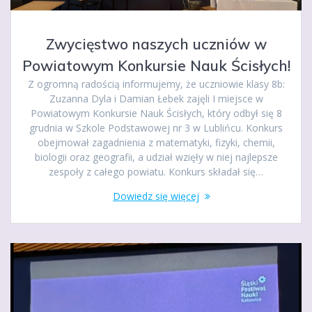
Zwycięstwo naszych uczniów w
Powiatowym Konkursie Nauk Ścisłych!
Z ogromną radością informujemy, że uczniowie klasy 8b:
Zuzanna Dyla i Damian Łebek zajęli I miejsce w
Powiatowym Konkursie Nauk Ścisłych, który odbył się 8
grudnia w Szkole Podstawowej nr 3 w Lublińcu. Konkurs
obejmował zagadnienia z matematyki, fizyki, chemii,
biologii oraz geografii, a udział wzięły w niej najlepsze
zespoły z całego powiatu. Konkurs składał się…
Dowiedz się więcej