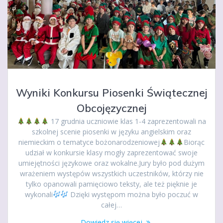
Wyniki Konkursu Piosenki Świątecznej
Obcojęzycznej
17 grudnia uczniowie klas 1-4 zaprezentowali na
szkolnej scenie piosenki w języku angielskim oraz
niemieckim o tematyce bożonarodzeniowej
Biorąc
udział w konkursie klasy mogły zaprezentować swoje
umiejętności językowe oraz wokalne.Jury było pod dużym
wrażeniem występów wszystkich uczestników, którzy nie
tylko opanowali pamięciowo teksty, ale też pięknie je
wykonali
Dzięki występom można było poczuć w
całej…
Dowiedz się więcej