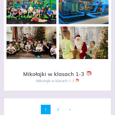
Mikołajki w klasach 1-3
Mikołajki w klasach 1-3
Nawigacja
Strona
Strona
1
2
po