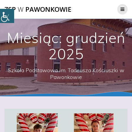
Przejdź
ZSP
W
PAWONKOWIE
do
treści
Miesiąc:
grudzień
2025
Szkoła Podstawowa im. Tadeusza Kościuszki w
Pawonkowie