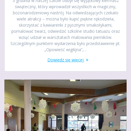
5 grudnia w naszej szkole odbył się wyjątkowy kiermasz
świąteczny, który wprowadził wszystkich w magiczny,
bożonarodzeniowy nastrój. Na odwiedzających czekało
wiele atrakcji – można było kupić piękne rękodzieła,
skorzystać z kawiarenki z pysznymi smakołykami,
pomalować twarz, odwiedzić szkolne studio tatuażu oraz
wziąć udział w warsztatach malowania pierników.
Szczególnym punktem wydarzenia było przedstawienie pt.
„Opowieść wigilijna”,…
Dowiedz się więcej