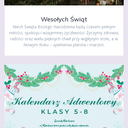
Wesołych Świąt
Niech Święta Bożego Narodzenia będą czasem pełnym
miłości, spokoju i wzajemnej życzliwości. Życzymy zdrowia,
radości oraz wielu pięknych chwil przy wigilijnym stole, a w
Nowym Roku – spełnienia planów i marzeń.