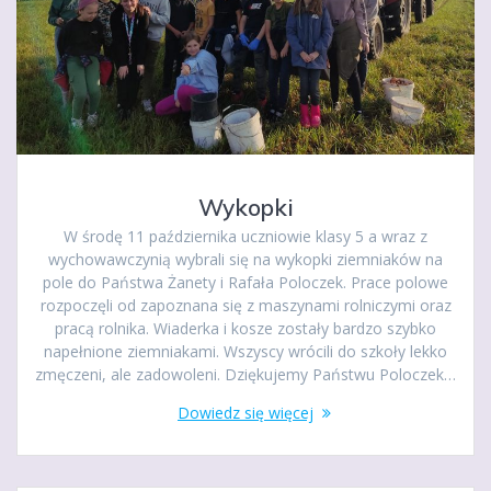
Wykopki
W środę 11 października uczniowie klasy 5 a wraz z
wychowawczynią wybrali się na wykopki ziemniaków na
pole do Państwa Żanety i Rafała Poloczek. Prace polowe
rozpoczęli od zapoznana się z maszynami rolniczymi oraz
pracą rolnika. Wiaderka i kosze zostały bardzo szybko
napełnione ziemniakami. Wszyscy wrócili do szkoły lekko
zmęczeni, ale zadowoleni. Dziękujemy Państwu Poloczek…
Dowiedz się więcej