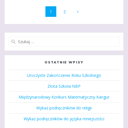
Nawigacja
Strona
Strona
1
2
po
wpisach
Szukaj:
OSTATNIE WPISY
Uroczyste Zakończenie Roku Szkolnego
Złota Szkoła NBP
Międzynarodowy Konkurs Matematyczny Kangur
Wykaz podręczników do religii
Wykaz podręczników do języka mniejszości