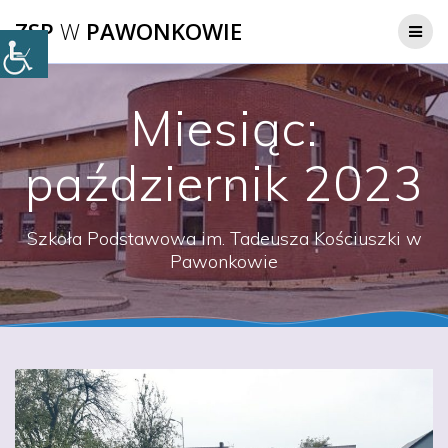
Przejdź
ZSP
W
PAWONKOWIE
do
treści
Miesiąc:
październik 2023
Szkoła Podstawowa im. Tadeusza Kościuszki w
Pawonkowie