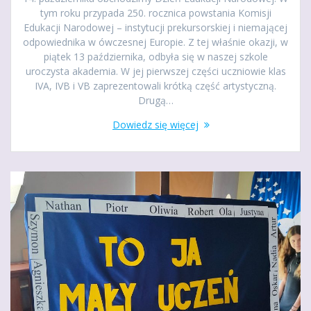
tym roku przypada 250. rocznica powstania Komisji
Edukacji Narodowej – instytucji prekursorskiej i niemającej
odpowiednika w ówczesnej Europie. Z tej właśnie okazji, w
piątek 13 października, odbyła się w naszej szkole
uroczysta akademia. W jej pierwszej części uczniowie klas
IVA, IVB i VB zaprezentowali krótką część artystyczną.
Drugą…
Dowiedz się więcej