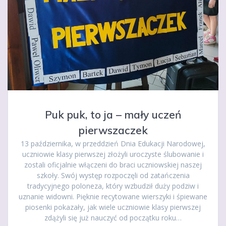
Puk puk, to ja – mały uczeń
pierwszaczek
13 października, w przeddzień Dnia Edukacji Narodowej,
uczniowie klasy pierwszej złożyli uroczyste ślubowanie i
zostali oficjalnie włączeni do braci uczniowskiej naszej
szkoły. Swój występ rozpoczęli od zatańczenia
tradycyjnego poloneza, który wzbudził duży podziw i
uznanie widowni. Pięknie recytowane wierszyki i śpiewane
piosenki pokazały, jak wiele uczniowie klasy pierwszej
zdążyli się już nauczyć od początku roku…