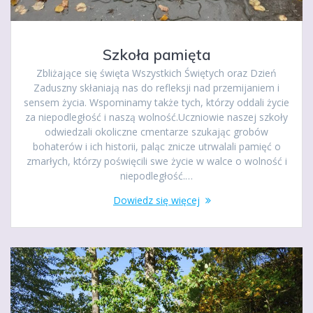
Szkoła pamięta
Zbliżające się święta Wszystkich Świętych oraz Dzień
Zaduszny skłaniają nas do refleksji nad przemijaniem i
sensem życia. Wspominamy także tych, którzy oddali życie
za niepodległość i naszą wolność.Uczniowie naszej szkoły
odwiedzali okoliczne cmentarze szukając grobów
bohaterów i ich historii, paląc znicze utrwalali pamięć o
zmarłych, którzy poświęcili swe życie w walce o wolność i
niepodległość.…
Dowiedz się więcej