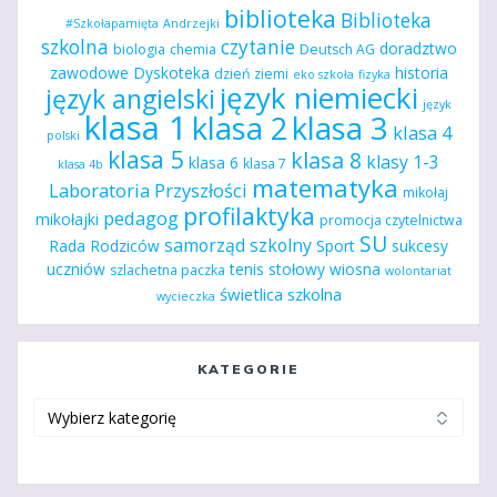
biblioteka
Biblioteka
#Szkołapamięta
Andrzejki
szkolna
czytanie
doradztwo
biologia
chemia
Deutsch AG
zawodowe
Dyskoteka
historia
dzień ziemi
eko szkoła
fizyka
język niemiecki
język angielski
język
klasa 1
klasa 2
klasa 3
klasa 4
polski
klasa 5
klasa 8
klasy 1-3
klasa 6
klasa 7
klasa 4b
matematyka
Laboratoria Przyszłości
mikołaj
profilaktyka
pedagog
mikołajki
promocja czytelnictwa
SU
samorząd szkolny
Rada Rodziców
Sport
sukcesy
uczniów
tenis stołowy
wiosna
szlachetna paczka
wolontariat
świetlica szkolna
wycieczka
KATEGORIE
Kategorie