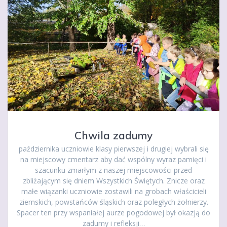
Chwila zadumy
października uczniowie klasy pierwszej i drugiej wybrali się
na miejscowy cmentarz aby dać wspólny wyraz pamięci i
szacunku zmarłym z naszej miejscowości przed
zbliżającym się dniem Wszystkich Świętych. Znicze oraz
małe wiązanki uczniowie zostawili na grobach właścicieli
ziemskich, powstańców śląskich oraz poległych żołnierzy.
Spacer ten przy wspaniałej aurze pogodowej był okazją do
zadumy i refleksji…