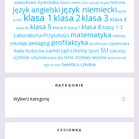
zawodowe
Dyskoteka
historia
dzień ziemi
eko szkoła
fizyka
język niemiecki
język angielski
język
klasa 1
klasa 2
klasa 3
klasa 4
polski
klasa 5
klasa 8
klasy 1-3
klasa 6
klasa 7
klasa 4b
matematyka
Laboratoria Przyszłości
mikołaj
profilaktyka
pedagog
mikołajki
promocja czytelnictwa
SU
samorząd szkolny
Rada Rodziców
Sport
sukcesy
uczniów
tenis stołowy
wiosna
szlachetna paczka
wolontariat
świetlica szkolna
wycieczka
KATEGORIE
Kategorie
CZCIONKA