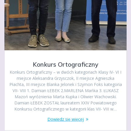
Konkurs Ortograficzny
Konkurs Ortograficzny – w dwóch kategoriach Klasy IV- VI I
miejsce Aleksandra Grzysczok, II miejsce Agnieszka
Płachta, III miejsce Blanka Jelonek i Szymon Foks kategoria
VII- VIII 1. Damian ŁEBEK 2.MARLENA Mańka 3. ŁUKASZ
Mazoń wyróżnienia Marta Kupka i Oliwier Wachowski.
Damian ŁEBEK ZOSTAŁ laureatem XXIV Powiatowego
Konkursu Ortograficznego w kategorii klas VII- VIII w…
Dowiedz się więcej