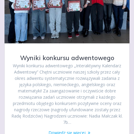
Wyniki konkursu adwentowego
Wyniki konkursu adwentowego „Interaktywny Kalendarz
Adwentowy” Chętni uczniowie naszej szkoły przez cały
okres adwentu systematycznie rozwiązywali zadania z
języka polskiego, niemieckiego, angielskiego oraz
matematyki! Za zaangażowanie i oczywiście dobre
rozwiązania zadań uczniowie otrzymali z każdego
przedmiotu objętego konkursem pozytywne oceny oraz
nagrody rzeczowe (nagrody ufundowane zostały przez
Radę Rodziców) Nagrodzeni uczniowie: Nadia Małczak kl.
7b…
Dowiedz się więcej