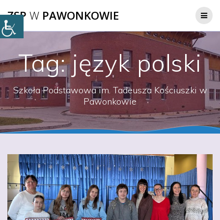
Przejdź
ZSP
W
PAWONKOWIE
do
treści
Tag:
język polski
Szkoła Podstawowa im. Tadeusza Kościuszki w
Pawonkowie