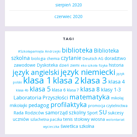
sierpień 2020
czerwiec 2020
TAGI
biblioteka
Biblioteka
#Szkołapamięta
Andrzejki
szkolna
czytanie
doradztwo
biologia
chemia
Deutsch AG
zawodowe
Dyskoteka
historia
dzień ziemi
eko szkoła
fizyka
język niemiecki
język angielski
język
klasa 1
klasa 2
klasa 3
klasa 4
polski
klasa 5
klasa 8
klasy 1-3
klasa 6
klasa 7
klasa 4b
matematyka
Laboratoria Przyszłości
mikołaj
profilaktyka
pedagog
mikołajki
promocja czytelnictwa
SU
samorząd szkolny
Rada Rodziców
Sport
sukcesy
uczniów
tenis stołowy
wiosna
szlachetna paczka
wolontariat
świetlica szkolna
wycieczka