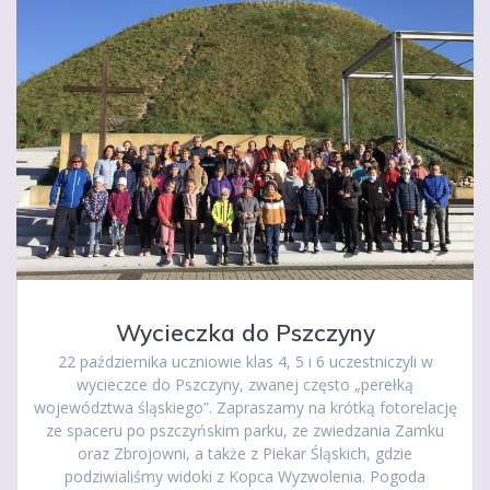
Wycieczka do Pszczyny
22 października uczniowie klas 4, 5 i 6 uczestniczyli w
wycieczce do Pszczyny, zwanej często „perełką
województwa śląskiego”. Zapraszamy na krótką fotorelację
ze spaceru po pszczyńskim parku, ze zwiedzania Zamku
oraz Zbrojowni, a także z Piekar Śląskich, gdzie
podziwialiśmy widoki z Kopca Wyzwolenia. Pogoda