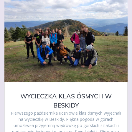
WYCIECZKA KLAS ÓSMYCH W
BESKIDY
Pierwszego października uczniowie klas ósmych wyjechali
na wycieczkę w Beskidy. Piękna pogoda w górach
umożliwiła przyjemną wędrówkę po górskich szlakach i
podziwianie jesiennej panoramy Szyndzielni i Klimczoka.