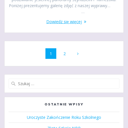
Poniżej prezentujemy galerię zdjęć z naszej wyprawy…
…
Dowiedz się więcej
Nawigacja
Strona
Strona
1
2
po
wpisach
Szukaj:
OSTATNIE WPISY
Uroczyste Zakończenie Roku Szkolnego