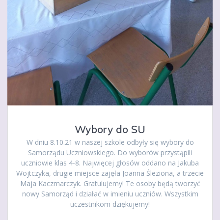
Wybory do SU
W dniu 8.10.21 w naszej szkole odbyły się wybory do
Samorządu Uczniowskiego. Do wyborów przystąpili
uczniowie klas 4-8. Najwięcej głosów oddano na Jakuba
Wojtczyka, drugie miejsce zajęła Joanna Śleziona, a trzecie
Maja Kaczmarczyk. Gratulujemy! Te osoby będą tworzyć
nowy Samorząd i działać w imieniu uczniów. Wszystkim
uczestnikom dziękujemy!