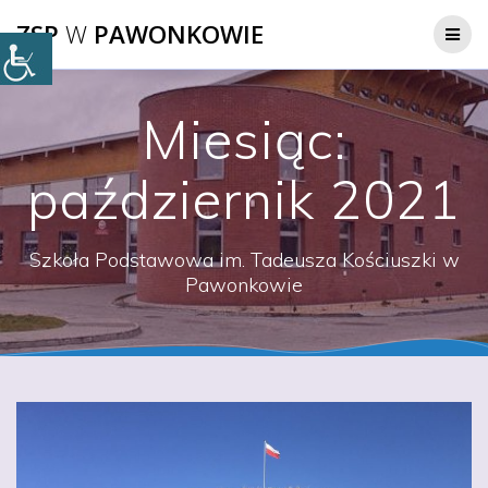
Przejdź
ZSP
W
PAWONKOWIE
do
treści
Miesiąc:
październik 2021
Szkoła Podstawowa im. Tadeusza Kościuszki w
Pawonkowie