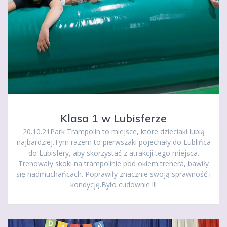
Klasa 1 w Lubisferze
20.10.21Park Trampolin to miejsce, które dzieciaki lubią
najbardziej.Tym razem to pierwszaki pojechały do Lublińca
do Lubisfery, aby skorzystać z atrakcji tego miejsca.
Trenowały skoki na trampolinie pod okiem trenera, bawiły
się nadmuchańcach. Poprawiły znacznie swoją sprawność i
kondycję.Było cudownie !!!