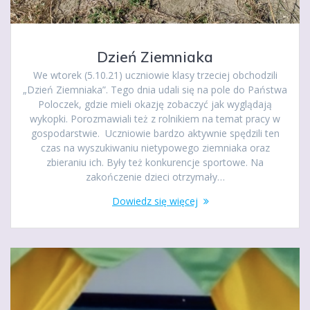
Dzień Ziemniaka
We wtorek (5.10.21) uczniowie klasy trzeciej obchodzili
„Dzień Ziemniaka”. Tego dnia udali się na pole do Państwa
Poloczek, gdzie mieli okazję zobaczyć jak wyglądają
wykopki. Porozmawiali też z rolnikiem na temat pracy w
gospodarstwie. Uczniowie bardzo aktywnie spędzili ten
czas na wyszukiwaniu nietypowego ziemniaka oraz
zbieraniu ich. Były też konkurencje sportowe. Na
zakończenie dzieci otrzymały…
Dowiedz się więcej