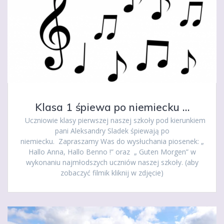
Klasa 1 śpiewa po niemiecku …
Uczniowie klasy pierwszej naszej szkoły pod kierunkiem
pani Aleksandry Sladek śpiewają po
niemiecku. Zapraszamy Was do wysłuchania piosenek: „
Hallo Anna, Hallo Benno !” oraz „ Guten Morgen” w
wykonaniu najmłodszych uczniów naszej szkoły. (aby
zobaczyć filmik kliknij w zdjęcie)