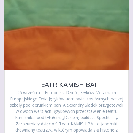
TEATR KAMISHIBAI
26 września – Europejski Dzień Języków W ramach
Europejskiego Dnia Języków uczniowie klas ósmych naszej
szkoły pod kierunkiem pani Aleksandry Sladek przygotowali
w dwóch wersjach językowych przedstawienie teatru
kamishibai pod tytułem: „Der eingebildete Specht” – „
Zarozumiały dzięcioł”. Teatr KAMISHIBAI to japoński
drewniany teatrzyk, w którym opowiada się historie z