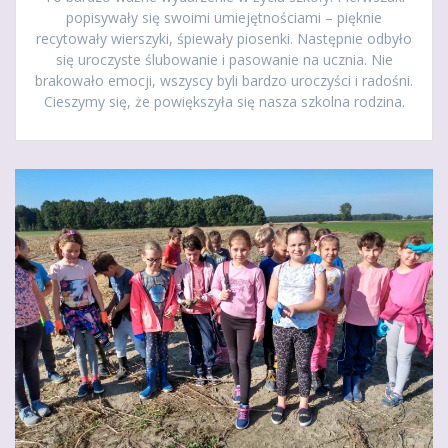
popisywały się swoimi umiejętnościami – pięknie
recytowały wierszyki, śpiewały piosenki. Następnie odbyło
się uroczyste ślubowanie i pasowanie na ucznia. Nie
brakowało emocji, wszyscy byli bardzo uroczyści i radośni.
Cieszymy się, że powiększyła się nasza szkolna rodzina.