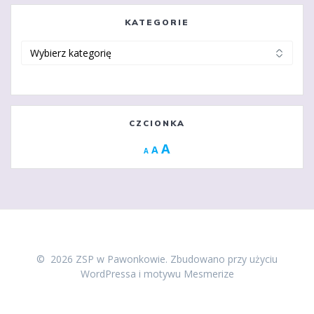
KATEGORIE
Kategorie
CZCIONKA
Increase
A
Reset
A
Decrease
A
font
font
font
size.
size.
size.
© 2026 ZSP w Pawonkowie. Zbudowano przy użyciu
WordPressa i
motywu Mesmerize