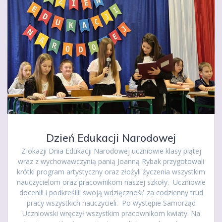
Dzień Edukacji Narodowej
Z okazji Dnia Edukacji Narodowej uczniowie klasy piątej
wraz z wychowawczynią panią Joanną Rybak przygotowali
krótki program artystyczny oraz złożyli życzenia wszystkim
nauczycielom oraz pracownikom naszej szkoły. Uczniowie
docenili i podkreślili swoją wdzięczność za codzienny trud
pracy wszystkich nauczycieli. Po występie Samorząd
Uczniowski wręczył wszystkim pracownikom kwiaty. Na