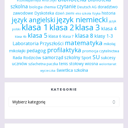
#Szkołapamięta
Andrzejki
szkolna
czytanie
doradztwo
biologia
chemia
Deutsch AG
zawodowe
Dyskoteka
historia
dzień ziemi
eko szkoła
fizyka
język niemiecki
język angielski
język
klasa 1
klasa 2
klasa 3
klasa 4
polski
klasa 5
klasa 8
klasy 1-3
klasa 6
klasa 7
klasa 4b
matematyka
Laboratoria Przyszłości
mikołaj
profilaktyka
pedagog
mikołajki
promocja czytelnictwa
SU
samorząd szkolny
Rada Rodziców
Sport
sukcesy
uczniów
tenis stołowy
wiosna
szlachetna paczka
wolontariat
świetlica szkolna
wycieczka
KATEGORIE
Kategorie