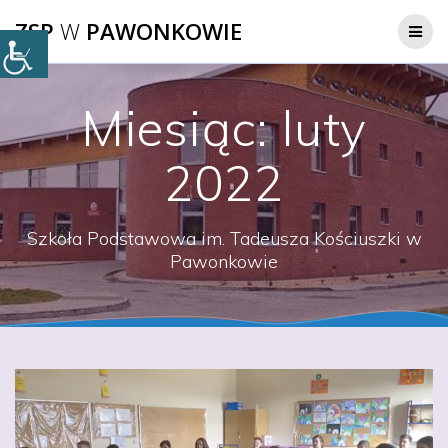
Przejdź
ZSP
W
PAWONKOWIE
do
treści
Miesiąc:
luty
2022
Szkoła Podstawowa im. Tadeusza Kościuszki w
Pawonkowie