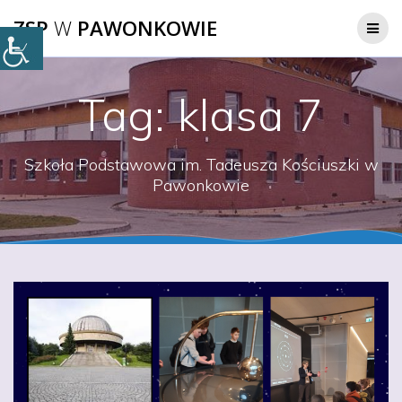
Przejdź
ZSP
W
PAWONKOWIE
do
treści
Tag:
klasa 7
Szkoła Podstawowa im. Tadeusza Kościuszki w
Pawonkowie