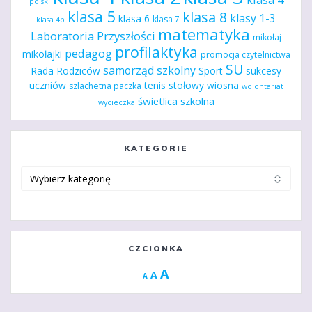
polski
klasa 5
klasa 8
klasy 1-3
klasa 6
klasa 7
klasa 4b
matematyka
Laboratoria Przyszłości
mikołaj
profilaktyka
pedagog
mikołajki
promocja czytelnictwa
SU
samorząd szkolny
Rada Rodziców
Sport
sukcesy
uczniów
tenis stołowy
wiosna
szlachetna paczka
wolontariat
świetlica szkolna
wycieczka
KATEGORIE
Kategorie
CZCIONKA
Increase
A
Reset
A
Decrease
A
font
font
font
size.
size.
size.