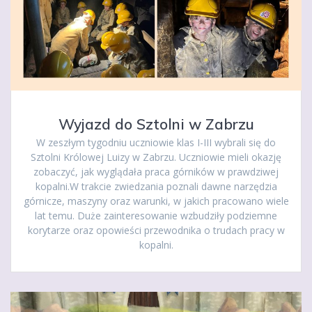
Wyjazd do Sztolni w Zabrzu
W zeszłym tygodniu uczniowie klas I-III wybrali się do
Sztolni Królowej Luizy w Zabrzu. Uczniowie mieli okazję
zobaczyć, jak wyglądała praca górników w prawdziwej
kopalni.W trakcie zwiedzania poznali dawne narzędzia
górnicze, maszyny oraz warunki, w jakich pracowano wiele
lat temu. Duże zainteresowanie wzbudziły podziemne
korytarze oraz opowieści przewodnika o trudach pracy w
kopalni.