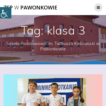
Przejdź
ZSP
W
PAWONKOWIE
do
treści
Tag:
klasa 3
Szkoła Podstawowa im. Tadeusza Kościuszki w
Pawonkowie