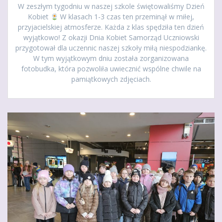
W zeszłym tygodniu w naszej szkole świętowaliśmy Dzień
Kobiet
W klasach 1-3 czas ten przeminął w miłej,
przyjacielskiej atmosferze. Każda z klas spędziła ten dzień
wyjątkowo! Z okazji Dnia Kobiet Samorząd Uczniowski
przygotował dla uczennic naszej szkoły miłą niespodziankę.
W tym wyjątkowym dniu została zorganizowana
fotobudka, która pozwoliła uwiecznić wspólne chwile na
pamiątkowych zdjęciach.