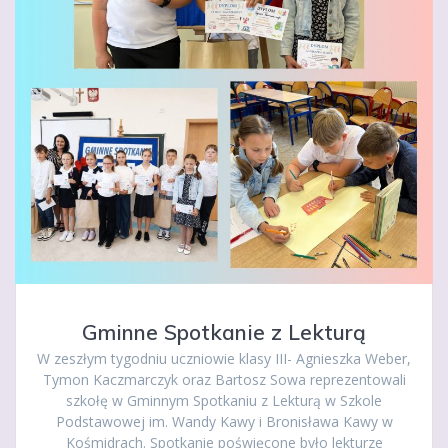
Gminne Spotkanie z Lekturą
W zeszłym tygodniu uczniowie klasy III- Agnieszka Weber,
Tymon Kaczmarczyk oraz Bartosz Sowa reprezentowali
szkołę w Gminnym Spotkaniu z Lekturą w Szkole
Podstawowej im. Wandy Kawy i Bronisława Kawy w
Kośmidrach. Spotkanie poświęcone było lekturze