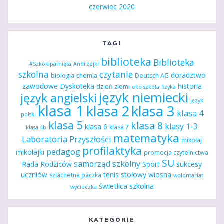
czerwiec 2020
TAGI
biblioteka
Biblioteka
#Szkołapamięta
Andrzejki
szkolna
czytanie
doradztwo
biologia
chemia
Deutsch AG
zawodowe
Dyskoteka
historia
dzień ziemi
eko szkoła
fizyka
język niemiecki
język angielski
język
klasa 1
klasa 2
klasa 3
klasa 4
polski
klasa 5
klasa 8
klasy 1-3
klasa 6
klasa 7
klasa 4b
matematyka
Laboratoria Przyszłości
mikołaj
profilaktyka
pedagog
mikołajki
promocja czytelnictwa
SU
samorząd szkolny
Rada Rodziców
Sport
sukcesy
uczniów
tenis stołowy
wiosna
szlachetna paczka
wolontariat
świetlica szkolna
wycieczka
KATEGORIE