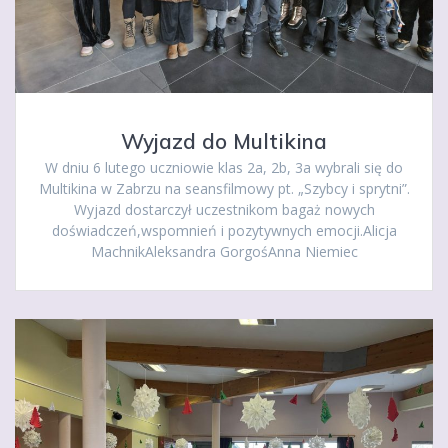
Wyjazd do Multikina
W dniu 6 lutego uczniowie klas 2a, 2b, 3a wybrali się do
Multikina w Zabrzu na seansfilmowy pt. „Szybcy i sprytni”.
Wyjazd dostarczył uczestnikom bagaż nowych
doświadczeń,wspomnień i pozytywnych emocji.Alicja
MachnikAleksandra GorgośAnna Niemiec