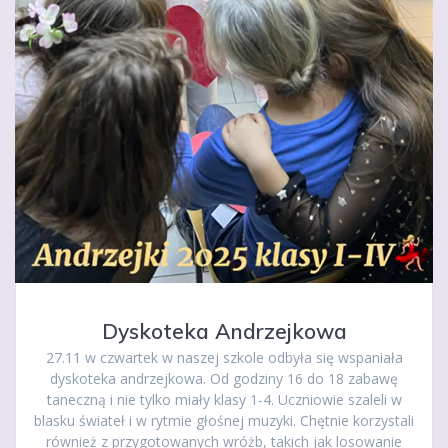
Dyskoteka Andrzejkowa
27.11 w czwartek w naszej szkole odbyła się wspaniała
dyskoteka andrzejkowa. Od godziny 16 do 18 zabawę
taneczną i nie tylko miały klasy 1-4. Uczniowie szaleli w
blasku świateł i w rytmie głośnej muzyki. Chętnie korzystali
również z przygotowanych wróżb, takich jak losowanie