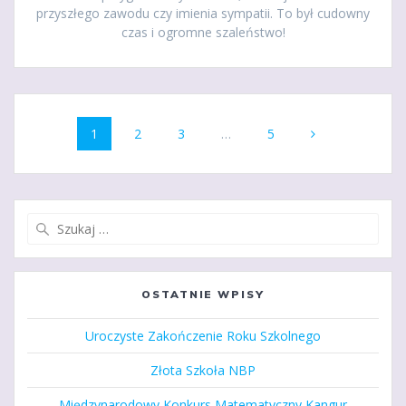
przyszłego zawodu czy imienia sympatii. To był cudowny
czas i ogromne szaleństwo!
Nawigacja
Strona
Strona
Strona
Strona
1
2
3
…
5
po
wpisach
Szukaj:
OSTATNIE WPISY
Uroczyste Zakończenie Roku Szkolnego
Złota Szkoła NBP
Międzynarodowy Konkurs Matematyczny Kangur