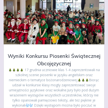
Wyniki Konkursu Piosenki Świątecznej
Obcojęzycznej
17 grudnia uczniowie klas 1-4 zaprezentowali na
szkolnej scenie piosenki w języku angielskim oraz
niemieckim o tematyce bożonarodzeniowej
Biorąc
udział w konkursie klasy mogły zaprezentować swoje
umiejętności językowe oraz wokalne.Jury było pod dużym
wrażeniem występów wszystkich uczestników, którzy nie
tylko opanowali pamięciowo teksty, ale też pięknie je
wykonali
Dzięki występom można było poczuć w