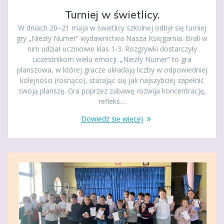
Turniej w świetlicy.
W dniach 20–21 maja w świetlicy szkolnej odbył się turniej
gry „Niezły Numer” wydawnictwa Nasza Księgarnia. Brali w
nim udział uczniowie klas 1-3. Rozgrywki dostarczyły
uczestnikom wielu emocji. „Niezły Numer” to gra
planszowa, w której gracze układają liczby w odpowiedniej
kolejności (rosnąco), starając się jak najszybciej zapełnić
swoją planszę. Gra poprzez zabawę rozwija koncentrację,
refleks…
Dowiedz się więcej