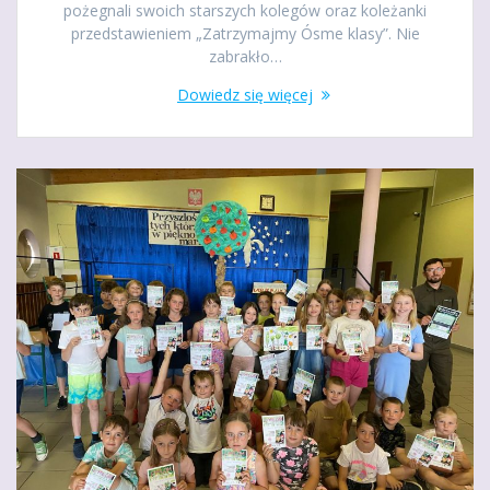
pożegnali swoich starszych kolegów oraz koleżanki
przedstawieniem „Zatrzymajmy Ósme klasy”. Nie
zabrakło…
Dowiedz się więcej