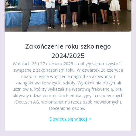
Zakończenie roku szkolnego
2024/2025
W dniach 26 i 27 czerwca 2025 r. odbyły się uroczystości
związane z zakończeniem roku. W czwartek 26 czerwca
miało miejsce wręczenie nagród za aktywność i
zaangażowanie w życie szkoły. Wyróżnienia otrzymali
uczniowie, którzy wykazali się wzorową frekwencją, brali
aktywny udział w projektach edukacyjnych i społecznych
(Deutsch AG, wolontariat na rzecz osób niewidomych).
Doceniono osoby…
Dowiedz się więcej