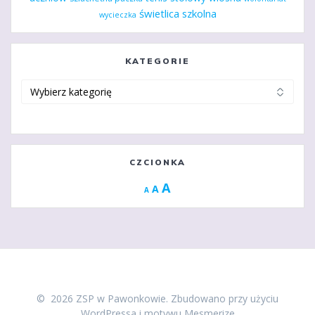
świetlica szkolna
wycieczka
KATEGORIE
Kategorie
CZCIONKA
Increase
A
Reset
A
Decrease
A
font
font
font
size.
size.
size.
© 2026 ZSP w Pawonkowie. Zbudowano przy użyciu
WordPressa i
motywu Mesmerize