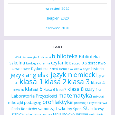
wrzesień 2020
sierpień 2020
czerwiec 2020
TAGI
biblioteka
Biblioteka
#Szkołapamięta
Andrzejki
szkolna
czytanie
doradztwo
biologia
chemia
Deutsch AG
zawodowe
Dyskoteka
historia
dzień ziemi
eko szkoła
fizyka
język niemiecki
język angielski
język
klasa 1
klasa 2
klasa 3
klasa 4
polski
klasa 5
klasa 8
klasy 1-3
klasa 6
klasa 7
klasa 4b
matematyka
Laboratoria Przyszłości
mikołaj
profilaktyka
pedagog
mikołajki
promocja czytelnictwa
SU
samorząd szkolny
Rada Rodziców
Sport
sukcesy
uczniów
tenis stołowy
wiosna
szlachetna paczka
wolontariat