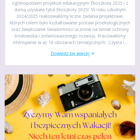
ogólnopolskim projekcie edukacyjnym Ekoszkoła 2025 i z
dumą uzyskała tytuł Ekoszkoły 2025! W roku szkolnym
2024/2025 realizowaliśmy liczne zadania projektowe,
których celem było kształtowanie postaw proekologicznych
oraz zwiększanie świadomości uczniów na temat ochrony
środowiska i zrównoważonego rozwoju. Pracowaliśmy
intensywnie w aż 10 obszarach tematycznych: Czysta i…
Dowiedz się więcej