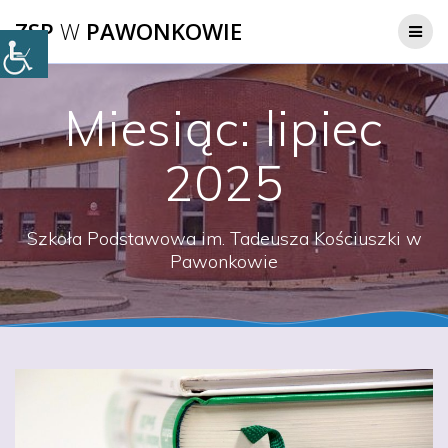
Przejdź
ZSP
W
PAWONKOWIE
do
treści
Miesiąc:
lipiec
2025
Szkoła Podstawowa im. Tadeusza Kościuszki w
Pawonkowie