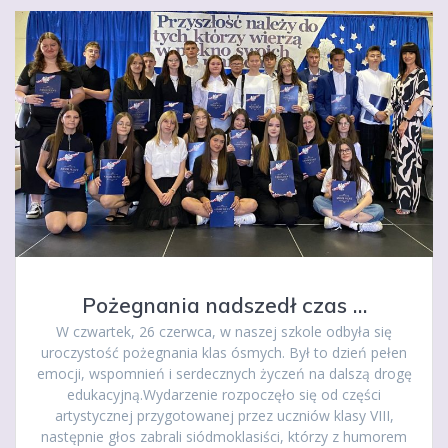
Pożegnania nadszedł czas …
W czwartek, 26 czerwca, w naszej szkole odbyła się
uroczystość pożegnania klas ósmych. Był to dzień pełen
emocji, wspomnień i serdecznych życzeń na dalszą drogę
edukacyjną.Wydarzenie rozpoczęło się od części
artystycznej przygotowanej przez uczniów klasy VIII,
następnie głos zabrali siódmoklasiści, którzy z humorem