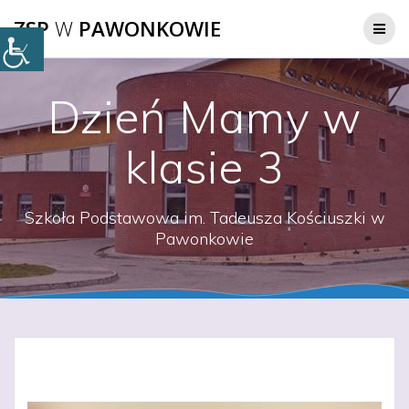
Przejdź
ZSP
W
PAWONKOWIE
do
treści
Dzień Mamy w
klasie 3
Szkoła Podstawowa im. Tadeusza Kościuszki w
Pawonkowie