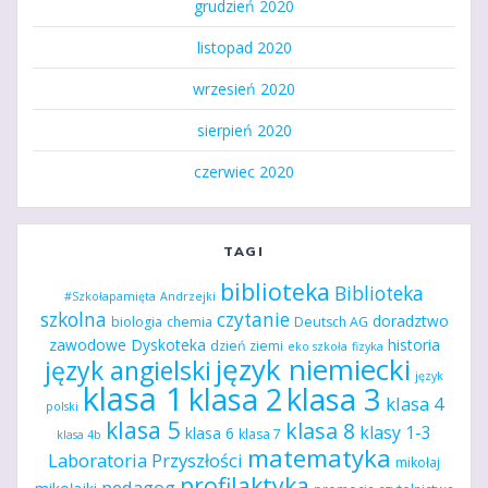
grudzień 2020
listopad 2020
wrzesień 2020
sierpień 2020
czerwiec 2020
TAGI
biblioteka
Biblioteka
#Szkołapamięta
Andrzejki
szkolna
czytanie
doradztwo
biologia
chemia
Deutsch AG
zawodowe
Dyskoteka
historia
dzień ziemi
eko szkoła
fizyka
język niemiecki
język angielski
język
klasa 1
klasa 2
klasa 3
klasa 4
polski
klasa 5
klasa 8
klasy 1-3
klasa 6
klasa 7
klasa 4b
matematyka
Laboratoria Przyszłości
mikołaj
profilaktyka
pedagog