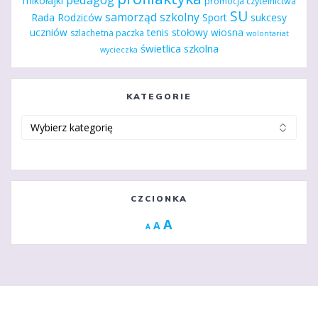
mikołajki
promocja czytelnictwa
SU
samorząd szkolny
Rada Rodziców
Sport
sukcesy
uczniów
tenis stołowy
wiosna
szlachetna paczka
wolontariat
świetlica szkolna
wycieczka
KATEGORIE
Kategorie
CZCIONKA
Increase
A
Reset
A
Decrease
A
font
font
font
size.
size.
size.