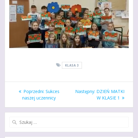
KLASA 3
Nawigacja
Poprzedni
Następny
Poprzedni:
Sukces
Następny:
DZIEŃ MATKI
wpisu
wpis:
wpis:
naszej uczennicy
W KLASIE 1
Szukaj: