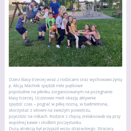
Dzieci klasy trzeciej wraz z rodzicami oraz wychowawczynią
p. Alicją Machnik spędzili miłe piątkowe
popołudnie na pikniku zorganizowanym na pożegnanie
klasy trzeciej. Uczniowie mieli okazję aktywnie
spędzić czas – pograć w piłkę nożną, w badmintona,
skorzystać z siłowni na świeżym powietrzu,
pojeździć na rolkach. Rodzice z chęcią zrelaksowali się przy
wspólnej kawie i słodkim poczęstunku.
Dużą atrakcją był przyjazd wozu strażackiego. Strażacy