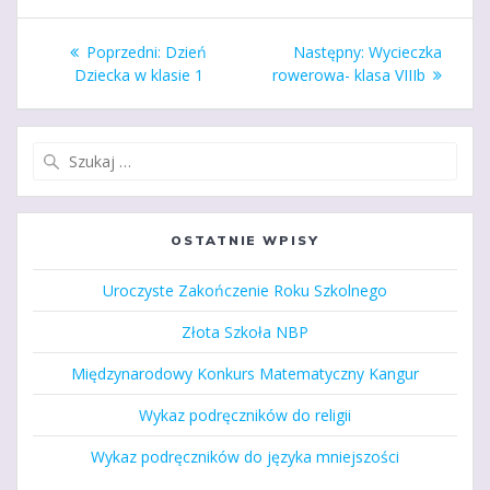
Nawigacja
Poprzedni
Następny
Poprzedni:
Dzień
Następny:
Wycieczka
wpisu
wpis:
wpis:
Dziecka w klasie 1
rowerowa- klasa VIIIb
Szukaj:
OSTATNIE WPISY
Uroczyste Zakończenie Roku Szkolnego
Złota Szkoła NBP
Międzynarodowy Konkurs Matematyczny Kangur
Wykaz podręczników do religii
Wykaz podręczników do języka mniejszości