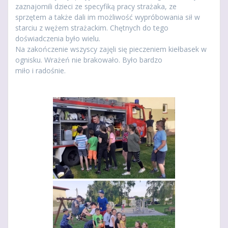
zaznajomili dzieci ze specyfiką pracy strażaka, ze
sprzętem a także dali im możliwość wypróbowania sił w
starciu z wężem strażackim. Chętnych do tego
doświadczenia było wielu.
Na zakończenie wszyscy zajęli się pieczeniem kiełbasek w
ognisku. Wrażeń nie brakowało. Było bardzo
miło i radośnie.