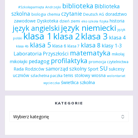
biblioteka
Biblioteka
#Szkołapamięta
Andrzejki
szkolna
czytanie
doradztwo
biologia
chemia
Deutsch AG
zawodowe
Dyskoteka
historia
dzień ziemi
eko szkoła
fizyka
język niemiecki
język angielski
język
klasa 1
klasa 2
klasa 3
klasa 4
polski
klasa 5
klasa 8
klasy 1-3
klasa 6
klasa 7
klasa 4b
matematyka
Laboratoria Przyszłości
mikołaj
profilaktyka
pedagog
mikołajki
promocja czytelnictwa
SU
samorząd szkolny
Rada Rodziców
Sport
sukcesy
uczniów
tenis stołowy
wiosna
szlachetna paczka
wolontariat
świetlica szkolna
wycieczka
KATEGORIE
Kategorie