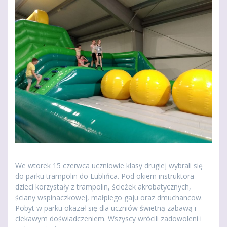
We wtorek 15 czerwca uczniowie klasy drugiej wybrali się
do parku trampolin do Lublińca. Pod okiem instruktora
dzieci korzystały z trampolin, ścieżek akrobatycznych,
ściany wspinaczkowej, małpiego gaju oraz dmuchancow.
Pobyt w parku okazał się dla uczniów świetną zabawą i
ciekawym doświadczeniem. Wszyscy wrócili zadowoleni i