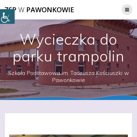
Przejdź
ZSP
W
PAWONKOWIE
do
treści
Wycieczka do
parku trampolin
Szkoła Podstawowa im. Tadeusza Kościuszki w
Pawonkowie