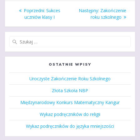
Nawigacja
Poprzedni
Następny
Poprzedni:
Sukces
Następny:
Zakończenie
wpisu
wpis:
wpis:
uczniów klasy I
roku szkolnego
Szukaj:
OSTATNIE WPISY
Uroczyste Zakończenie Roku Szkolnego
Złota Szkoła NBP
Międzynarodowy Konkurs Matematyczny Kangur
Wykaz podręczników do religii
Wykaz podręczników do języka mniejszości