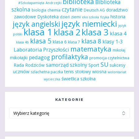
biblioteka
Biblioteka
#Szkołapamięta
Andrzejki
szkolna
czytanie
doradztwo
biologia
chemia
Deutsch AG
zawodowe
Dyskoteka
historia
dzień ziemi
eko szkoła
fizyka
język niemiecki
język angielski
język
klasa 1
klasa 2
klasa 3
klasa 4
polski
klasa 5
klasa 8
klasy 1-3
klasa 6
klasa 7
klasa 4b
matematyka
Laboratoria Przyszłości
mikołaj
profilaktyka
pedagog
mikołajki
promocja czytelnictwa
SU
samorząd szkolny
Rada Rodziców
Sport
sukcesy
uczniów
tenis stołowy
wiosna
szlachetna paczka
wolontariat
świetlica szkolna
wycieczka
KATEGORIE
Kategorie