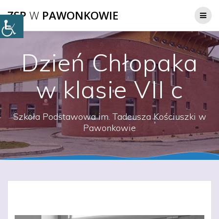
Przejdź
ZSP
W
PAWONKOWIE
do
treści
Dzień Chłopaka
w klasie VII c
Szkoła Podstawowa im. Tadeusza Kościuszki w
Pawonkowie