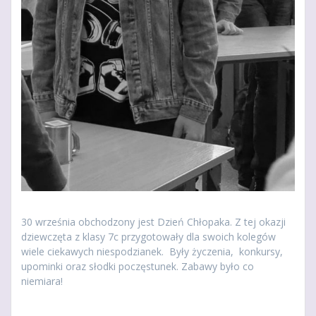
30 września obchodzony jest Dzień Chłopaka. Z tej okazji
dziewczęta z klasy 7c przygotowały dla swoich kolegów
wiele ciekawych niespodzianek. Były życzenia, konkursy,
upominki oraz słodki poczęstunek. Zabawy było co
niemiara!