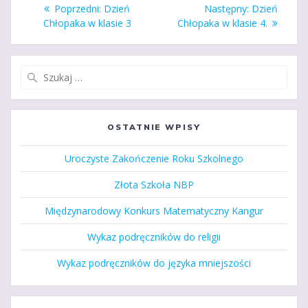
Nawigacja
Poprzedni
Następny
Poprzedni:
Dzień
Następny:
Dzień
wpisu
wpis:
wpis:
Chłopaka w klasie 3
Chłopaka w klasie 4.
Szukaj:
OSTATNIE WPISY
Uroczyste Zakończenie Roku Szkolnego
Złota Szkoła NBP
Międzynarodowy Konkurs Matematyczny Kangur
Wykaz podręczników do religii
Wykaz podręczników do języka mniejszości