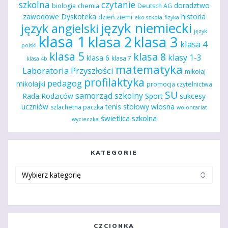
szkolna
czytanie
doradztwo
biologia
chemia
Deutsch AG
zawodowe
Dyskoteka
historia
dzień ziemi
eko szkoła
fizyka
język niemiecki
język angielski
język
klasa 1
klasa 2
klasa 3
klasa 4
polski
klasa 5
klasa 8
klasy 1-3
klasa 6
klasa 7
klasa 4b
matematyka
Laboratoria Przyszłości
mikołaj
profilaktyka
pedagog
mikołajki
promocja czytelnictwa
SU
samorząd szkolny
Rada Rodziców
Sport
sukcesy
uczniów
tenis stołowy
wiosna
szlachetna paczka
wolontariat
świetlica szkolna
wycieczka
KATEGORIE
Kategorie
CZCIONKA