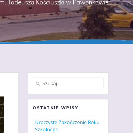
m. Tadeusza Kościuszki w Pawonkowie
Szukaj:
OSTATNIE WPISY
Uroczyste Zakończenie Roku
Szkolnego