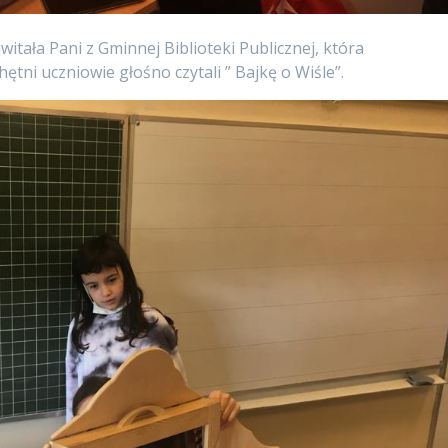
witała Pani z Gminnej Biblioteki Publicznej, która
ętni uczniowie głośno czytali ” Bajkę o Wiśle”.