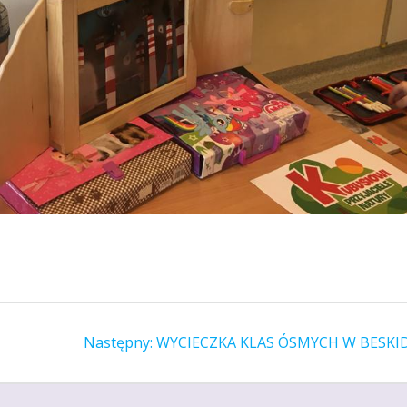
Następny
Następny:
WYCIECZKA KLAS ÓSMYCH W BESKI
wpis: