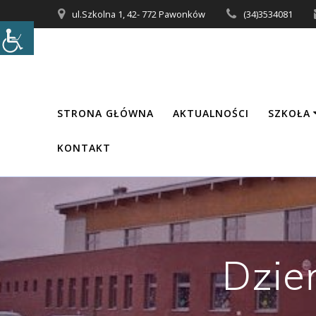
Przejdź
ul.Szkolna 1, 42- 772 Pawonków
(34)3534081
do
treści
STRONA GŁÓWNA
AKTUALNOŚCI
SZKOŁA
KONTAKT
Dzie