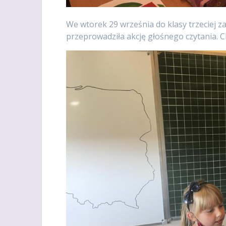
We wtorek 29 września do klasy trzeciej za
przeprowadziła akcję głośnego czytania. Ch