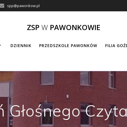
spp@pawonkow.pl
ZSP
W
PAWONKOWIE
DZIENNIK
PRZEDSZKOLE PAWONKÓW
FILIA GO
ń Głośnego Czyta