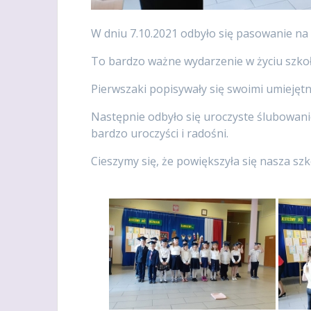
W dniu 7.10.2021 odbyło się pasowanie na u
To bardzo ważne wydarzenie w życiu szkoł
Pierwszaki popisywały się swoimi umiejętno
Następnie odbyło się uroczyste ślubowanie
bardzo uroczyści i radośni.
Cieszymy się, że powiększyła się nasza szk