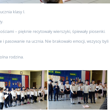
cznia klasy I.
y.
ściami – pięknie recytowały wierszyki, śpiewały piosenki.
 i pasowanie na ucznia. Nie brakowało emocji, wszyscy byli
olna rodzina.