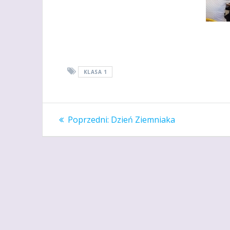
KLASA 1
Nawigacja
Poprzedni
Poprzedni:
Dzień Ziemniaka
wpis:
wpisu