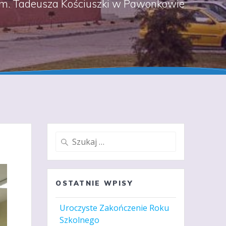
m. Tadeusza Kościuszki w Pawonkowie
Szukaj:
OSTATNIE WPISY
Uroczyste Zakończenie Roku
Szkolnego