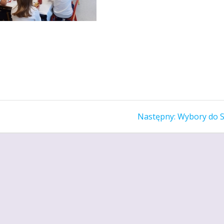
Następny
Następny:
Wybory do 
wpis: