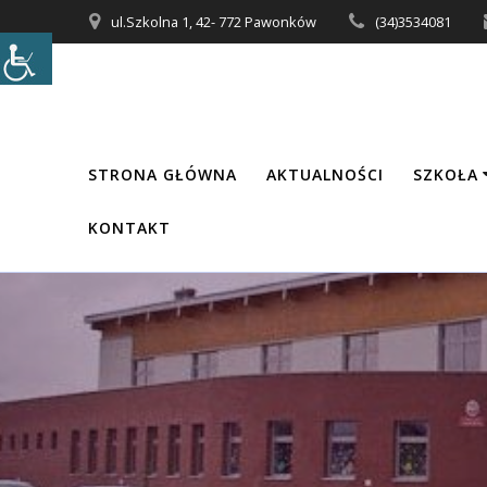
Przejdź
ul.Szkolna 1, 42- 772 Pawonków
(34)3534081
do
treści
STRONA GŁÓWNA
AKTUALNOŚCI
SZKOŁA
KONTAKT