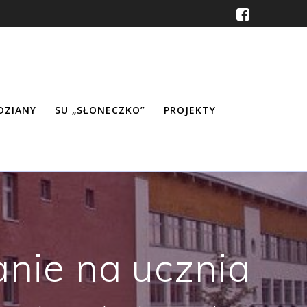
ŹDZIANY
SU „SŁONECZKO”
PROJEKTY
nie na ucznia