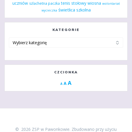
uczniów
tenis stołowy
wiosna
szlachetna paczka
wolontariat
świetlica szkolna
wycieczka
KATEGORIE
Kategorie
CZCIONKA
Increase
A
Reset
A
Decrease
A
font
font
font
size.
size.
size.
© 2026 ZSP w Pawonkowie. Zbudowano przy użyciu