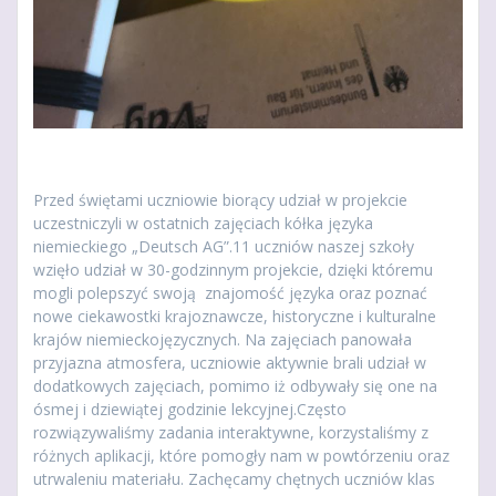
Przed świętami uczniowie biorący udział w projekcie
uczestniczyli w ostatnich zajęciach kółka języka
niemieckiego „Deutsch AG”.11 uczniów naszej szkoły
wzięło udział w 30-godzinnym projekcie, dzięki któremu
mogli polepszyć swoją znajomość języka oraz poznać
nowe ciekawostki krajoznawcze, historyczne i kulturalne
krajów niemieckojęzycznych. Na zajęciach panowała
przyjazna atmosfera, uczniowie aktywnie brali udział w
dodatkowych zajęciach, pomimo iż odbywały się one na
ósmej i dziewiątej godzinie lekcyjnej.Często
rozwiązywaliśmy zadania interaktywne, korzystaliśmy z
różnych aplikacji, które pomogły nam w powtórzeniu oraz
utrwaleniu materiału. Zachęcamy chętnych uczniów klas