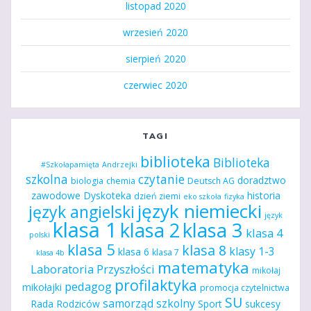
listopad 2020
wrzesień 2020
sierpień 2020
czerwiec 2020
TAGI
biblioteka
Biblioteka
#Szkołapamięta
Andrzejki
szkolna
czytanie
doradztwo
biologia
chemia
Deutsch AG
zawodowe
Dyskoteka
historia
dzień ziemi
eko szkoła
fizyka
język niemiecki
język angielski
język
klasa 1
klasa 2
klasa 3
klasa 4
polski
klasa 5
klasa 8
klasy 1-3
klasa 6
klasa 7
klasa 4b
matematyka
Laboratoria Przyszłości
mikołaj
profilaktyka
pedagog
mikołajki
promocja czytelnictwa
SU
samorząd szkolny
Rada Rodziców
Sport
sukcesy