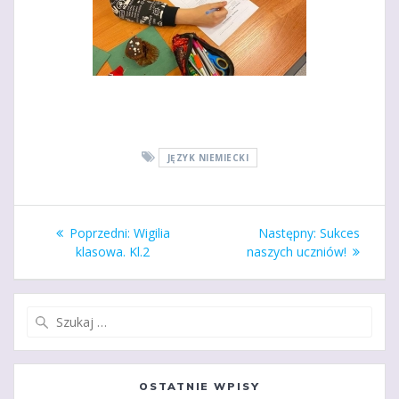
JĘZYK NIEMIECKI
Nawigacja
Poprzedni
Następny
Poprzedni:
Wigilia
Następny:
Sukces
wpisu
wpis:
wpis:
klasowa. Kl.2
naszych uczniów!
Szukaj:
OSTATNIE WPISY