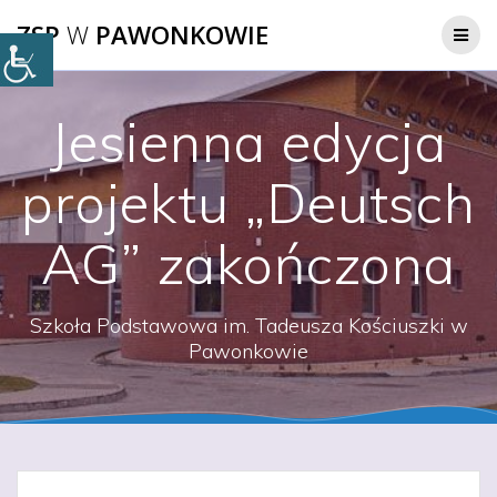
Przejdź
ZSP
W
PAWONKOWIE
do
treści
Jesienna edycja
projektu „Deutsch
AG” zakończona
Szkoła Podstawowa im. Tadeusza Kościuszki w
Pawonkowie