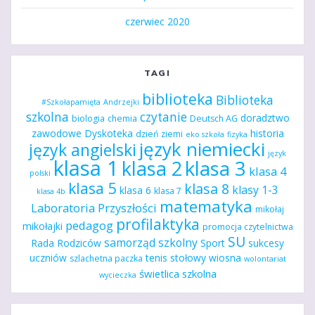
czerwiec 2020
TAGI
biblioteka
Biblioteka
#Szkołapamięta
Andrzejki
szkolna
czytanie
doradztwo
biologia
chemia
Deutsch AG
zawodowe
Dyskoteka
historia
dzień ziemi
eko szkoła
fizyka
język niemiecki
język angielski
język
klasa 1
klasa 2
klasa 3
klasa 4
polski
klasa 5
klasa 8
klasy 1-3
klasa 6
klasa 7
klasa 4b
matematyka
Laboratoria Przyszłości
mikołaj
profilaktyka
pedagog
mikołajki
promocja czytelnictwa
SU
samorząd szkolny
Rada Rodziców
Sport
sukcesy
uczniów
tenis stołowy
wiosna
szlachetna paczka
wolontariat
świetlica szkolna
wycieczka