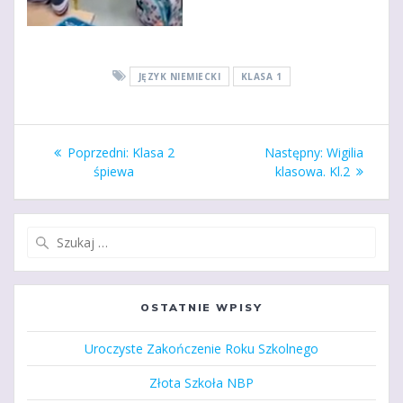
JĘZYK NIEMIECKI
KLASA 1
Nawigacja
Poprzedni
Następny
Poprzedni:
Klasa 2
Następny:
Wigilia
wpisu
wpis:
wpis:
śpiewa
klasowa. Kl.2
Szukaj:
OSTATNIE WPISY
Uroczyste Zakończenie Roku Szkolnego
Złota Szkoła NBP