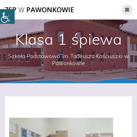
Przejdź
ZSP
W
PAWONKOWIE
do
treści
Klasa 1 śpiewa
Szkoła Podstawowa im. Tadeusza Kościuszki w
Pawonkowie