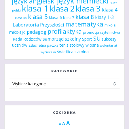
język niemiecki
język angielski
język
klasa 1
klasa 2
klasa 3
klasa 4
polski
klasa 5
klasa 8
klasy 1-3
klasa 6
klasa 7
klasa 4b
matematyka
Laboratoria Przyszłości
mikołaj
profilaktyka
pedagog
mikołajki
promocja czytelnictwa
SU
samorząd szkolny
Rada Rodziców
Sport
sukcesy
uczniów
tenis stołowy
wiosna
szlachetna paczka
wolontariat
świetlica szkolna
wycieczka
KATEGORIE
Kategorie
CZCIONKA
Increase
A
Reset
A
Decrease
A
font
font
font