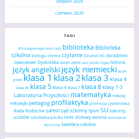
sierpień 2020
czerwiec 2020
TAGI
biblioteka
Biblioteka
#Szkołapamięta
Andrzejki
szkolna
czytanie
doradztwo
biologia
chemia
Deutsch AG
zawodowe
Dyskoteka
historia
dzień ziemi
eko szkoła
fizyka
język niemiecki
język angielski
język
klasa 1
klasa 2
klasa 3
klasa 4
polski
klasa 5
klasa 8
klasy 1-3
klasa 6
klasa 7
klasa 4b
matematyka
Laboratoria Przyszłości
mikołaj
profilaktyka
pedagog
mikołajki
promocja czytelnictwa
SU
samorząd szkolny
Rada Rodziców
Sport
sukcesy
uczniów
tenis stołowy
wiosna
szlachetna paczka
wolontariat
świetlica szkolna
wycieczka