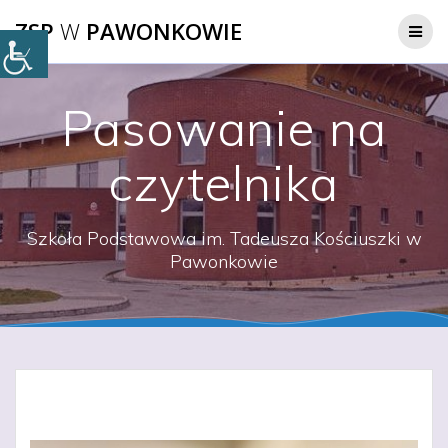
Przejdź
ZSP
W
PAWONKOWIE
do
treści
Pasowanie na
czytelnika
Szkoła Podstawowa im. Tadeusza Kościuszki w
Pawonkowie