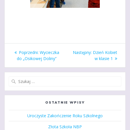
Nawigacja
Poprzedni
Następny
Poprzedni:
Wycieczka
Następny:
Dzień Kobiet
wpisu
wpis:
wpis:
do „Osikowej Doliny”
w klasie 1
Szukaj:
OSTATNIE WPISY
Uroczyste Zakończenie Roku Szkolnego
Złota Szkoła NBP