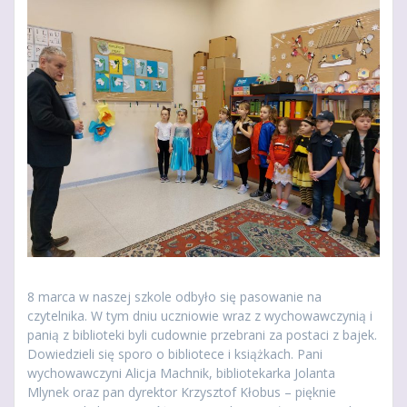
8 marca w naszej szkole odbyło się pasowanie na
czytelnika. W tym dniu uczniowie wraz z wychowawczynią i
panią z biblioteki byli cudownie przebrani za postaci z bajek.
Dowiedzieli się sporo o bibliotece i książkach. Pani
wychowawczyni Alicja Machnik, bibliotekarka Jolanta
Mlynek oraz pan dyrektor Krzysztof Kłobus – pięknie