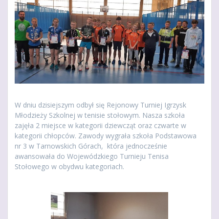
W dniu dzisiejszym odbył się Rejonowy Turniej Igrzysk
Młodzieży Szkolnej w tenisie stołowym. Nasza szkoła
zajęła 2 miejsce w kategorii dziewcząt oraz czwarte w
kategorii chłopców. Zawody wygrała szkoła Podstawowa
nr 3 w Tarnowskich Górach, która jednocześnie
awansowała do Wojewódzkiego Turnieju Tenisa
Stołowego w obydwu kategoriach.