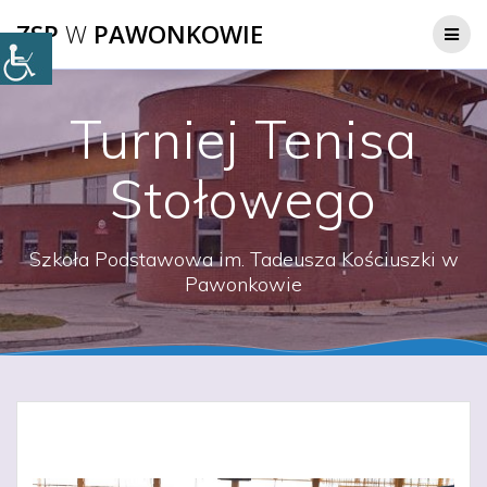
Przejdź
ZSP
W
PAWONKOWIE
do
treści
Turniej Tenisa
Stołowego
Szkoła Podstawowa im. Tadeusza Kościuszki w
Pawonkowie