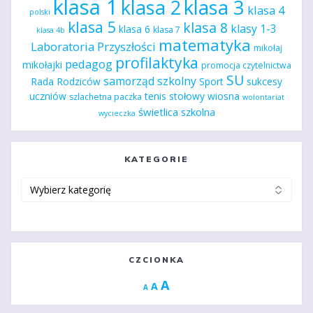
klasa 1
klasa 2
klasa 3
klasa 4
polski
klasa 5
klasa 8
klasy 1-3
klasa 6
klasa 7
klasa 4b
matematyka
Laboratoria Przyszłości
mikołaj
profilaktyka
pedagog
mikołajki
promocja czytelnictwa
SU
samorząd szkolny
Rada Rodziców
Sport
sukcesy
uczniów
tenis stołowy
wiosna
szlachetna paczka
wolontariat
świetlica szkolna
wycieczka
KATEGORIE
Kategorie
CZCIONKA
Increase
A
Reset
A
Decrease
A
font
font
font