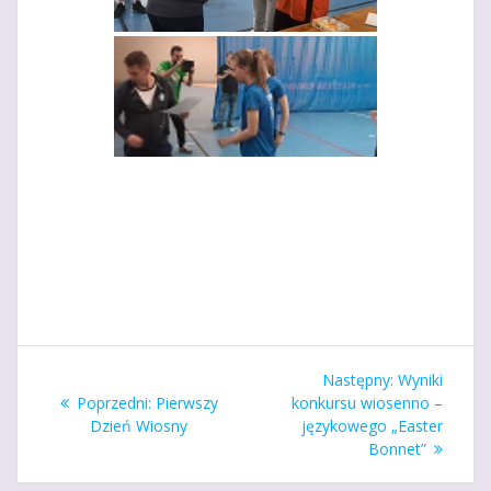
Nawigacja
Następny
Następny:
Wyniki
wpisu
Poprzedni
wpis:
Poprzedni:
Pierwszy
konkursu wiosenno –
wpis:
Dzień Wiosny
językowego „Easter
Bonnet”