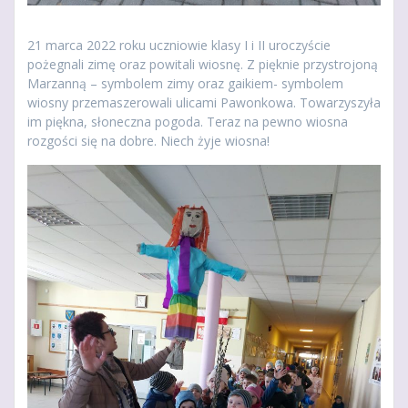
21 marca 2022 roku uczniowie klasy I i II uroczyście
pożegnali zimę oraz powitali wiosnę. Z pięknie przystrojoną
Marzanną – symbolem zimy oraz gaikiem- symbolem
wiosny przemaszerowali ulicami Pawonkowa. Towarzyszyła
im piękna, słoneczna pogoda. Teraz na pewno wiosna
rozgości się na dobre. Niech żyje wiosna!