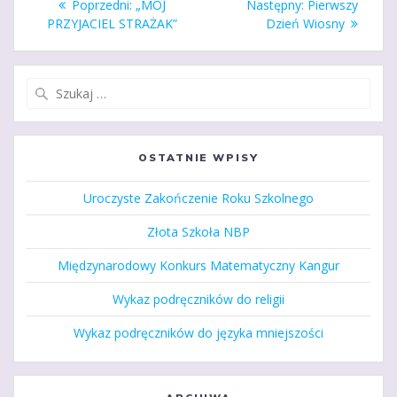
Poprzedni
Następny
Poprzedni:
„MÓJ
Następny:
Pierwszy
wpisu
wpis:
wpis:
PRZYJACIEL STRAŻAK”
Dzień Wiosny
Szukaj:
OSTATNIE WPISY
Uroczyste Zakończenie Roku Szkolnego
Złota Szkoła NBP
Międzynarodowy Konkurs Matematyczny Kangur
Wykaz podręczników do religii
Wykaz podręczników do języka mniejszości