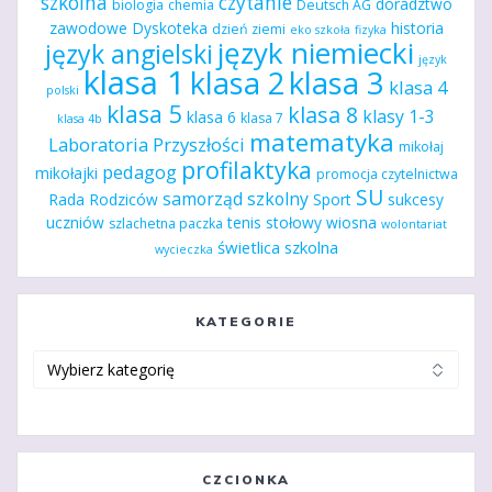
szkolna
czytanie
doradztwo
biologia
chemia
Deutsch AG
zawodowe
Dyskoteka
historia
dzień ziemi
eko szkoła
fizyka
język niemiecki
język angielski
język
klasa 1
klasa 2
klasa 3
klasa 4
polski
klasa 5
klasa 8
klasy 1-3
klasa 6
klasa 7
klasa 4b
matematyka
Laboratoria Przyszłości
mikołaj
profilaktyka
pedagog
mikołajki
promocja czytelnictwa
SU
samorząd szkolny
Rada Rodziców
Sport
sukcesy
uczniów
tenis stołowy
wiosna
szlachetna paczka
wolontariat
świetlica szkolna
wycieczka
KATEGORIE
Kategorie
CZCIONKA