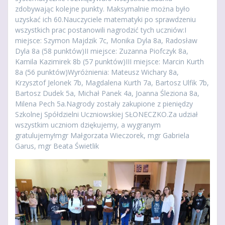
zdobywając kolejne punkty. Maksymalnie można było
uzyskać ich 60.Nauczyciele matematyki po sprawdzeniu
wszystkich prac postanowili nagrodzić tych uczniów:I
miejsce: Szymon Majdzik 7c, Monika Dyla 8a, Radosław
Dyla 8a (58 punktów)II miejsce: Zuzanna Piofczyk 8a,
Kamila Kazimirek 8b (57 punktów)III miejsce: Marcin Kurth
8a (56 punktów)Wyróżnienia: Mateusz Wichary 8a,
Krzysztof Jelonek 7b, Magdalena Kurth 7a, Bartosz Ulfik 7b,
Bartosz Dudek 5a, Michał Panek 4a, Joanna Śleziona 8a,
Milena Pech 5a.Nagrody zostały zakupione z pieniędzy
Szkolnej Spółdzielni Uczniowskiej SŁONECZKO.Za udział
wszystkim uczniom dziękujemy, a wygranym
gratulujemy!mgr Małgorzata Wieczorek, mgr Gabriela
Garus, mgr Beata Świetlik