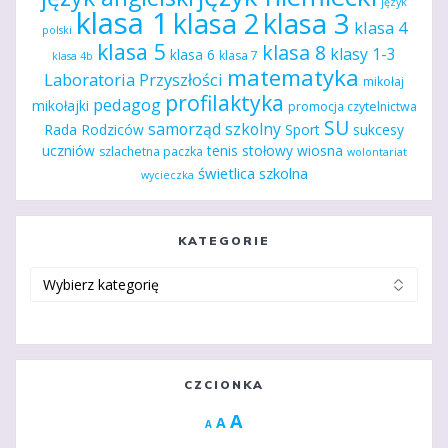
język
klasa 1
klasa 2
klasa 3
klasa 4
polski
klasa 5
klasa 8
klasy 1-3
klasa 6
klasa 7
klasa 4b
matematyka
Laboratoria Przyszłości
mikołaj
profilaktyka
pedagog
mikołajki
promocja czytelnictwa
SU
samorząd szkolny
Rada Rodziców
Sport
sukcesy
uczniów
tenis stołowy
wiosna
szlachetna paczka
wolontariat
świetlica szkolna
wycieczka
KATEGORIE
Kategorie
CZCIONKA
Increase
A
Reset
A
Decrease
A
font
font
font