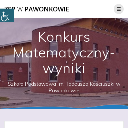
Przejdź
ZSP
W
PAWONKOWIE
do
treści
Konkurs
Matematyczny-
wyniki
Szkoła Podstawowa im. Tadeusza Kościuszki w
Pawonkowie