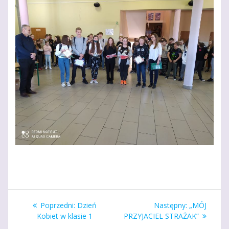
Nawigacja
Poprzedni
Następny
Poprzedni:
Dzień
Następny:
„MÓJ
wpisu
wpis:
wpis:
Kobiet w klasie 1
PRZYJACIEL STRAŻAK”