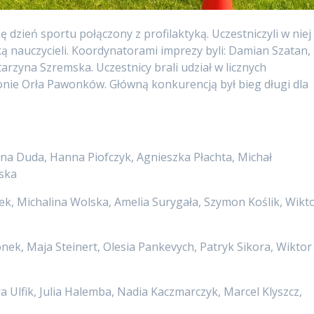
ę dzień sportu połączony z profilaktyką. Uczestniczyli w niej
ą nauczycieli. Koordynatorami imprezy byli: Damian Szatan,
tarzyna Szremska. Uczestnicy brali udział w licznych
onie Orła Pawonków. Główną konkurencją był bieg długi dla
na Duda, Hanna Piofczyk, Agnieszka Płachta, Michał
ska
ek, Michalina Wolska, Amelia Surygała, Szymon Koślik, Wikt
onek, Maja Steinert, Olesia Pankevych, Patryk Sikora, Wiktor
a Ulfik, Julia Halemba, Nadia Kaczmarczyk, Marcel Klyszcz,