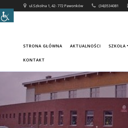
Przejdź
ul.Szkolna 1, 42- 772 Pawonków
(34)3534081
do
treści
STRONA GŁÓWNA
AKTUALNOŚCI
SZKOŁA
KONTAKT