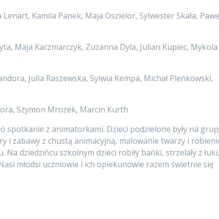
a Lenart, Kamila Panek, Maja Oszielor, Sylwester Skała, Pawe
lyta, Maja Kaczmarczyk, Zuzanna Dyla, Julian Kupiec, Mykola
andora, Julia Raszewska, Sylwia Kempa, Michał Pleńkowski,
dora, Szymon Mrozek, Marcin Kurth
o spotkanie z animatorkami. Dzieci podzielone były na grup
ry i zabawy z chustą animacyjną, malowanie twarzy i robieni
Na dziedzińcu szkolnym dzieci robiły bańki, strzelały z łuku
asi młodsi uczniowie i ich opiekunowie razem świetnie się