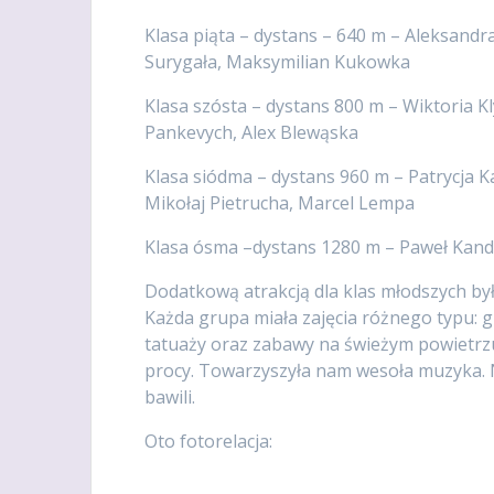
Klasa piąta – dystans – 640 m – Aleksandr
Surygała, Maksymilian Kukowka
Klasa szósta – dystans 800 m – Wiktoria K
Pankevych, Alex Blewąska
Klasa siódma – dystans 960 m – Patrycja K
Mikołaj Pietrucha, Marcel Lempa
Klasa ósma –dystans 1280 m – Paweł Kan
Dodatkową atrakcją dla klas młodszych był
Każda grupa miała zajęcia różnego typu: g
tatuaży oraz zabawy na świeżym powietrzu. 
procy. Towarzyszyła nam wesoła muzyka. N
bawili.
Oto fotorelacja: