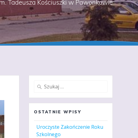
m. Tadeusza Kościuszki w Pawonkowie
Szukaj:
OSTATNIE WPISY
Uroczyste Zakończenie Roku
Szkolnego