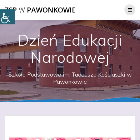
Przejdź
ZSP
W
PAWONKOWIE
do
treści
Dzień Edukacji
Narodowej
Szkoła Podstawowa im. Tadeusza Kościuszki w
Pawonkowie