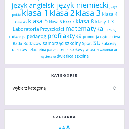
język niemiecki
język angielski
język
klasa 1
klasa 2
klasa 3
klasa 4
polski
klasa 5
klasa 8
klasy 1-3
klasa 6
klasa 7
klasa 4b
matematyka
Laboratoria Przyszłości
mikołaj
profilaktyka
pedagog
mikołajki
promocja czytelnictwa
SU
samorząd szkolny
Rada Rodziców
Sport
sukcesy
uczniów
tenis stołowy
wiosna
szlachetna paczka
wolontariat
świetlica szkolna
wycieczka
KATEGORIE
Kategorie
CZCIONKA
Increase
A
Reset
A
Decrease
A