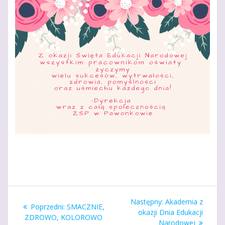
Nawigacja
Następny
Następny:
Akademia z
Poprzedni
Poprzedni:
SMACZNIE,
wpisu
wpis:
okazji Dnia Edukacji
wpis:
ZDROWO, KOLOROWO
Narodowej