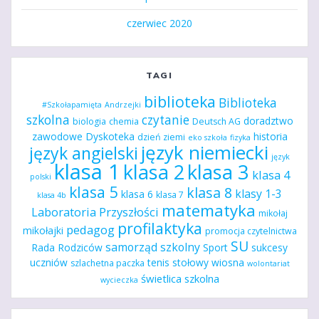
czerwiec 2020
TAGI
biblioteka
Biblioteka
#Szkołapamięta
Andrzejki
szkolna
czytanie
doradztwo
biologia
chemia
Deutsch AG
zawodowe
Dyskoteka
historia
dzień ziemi
eko szkoła
fizyka
język niemiecki
język angielski
język
klasa 1
klasa 2
klasa 3
klasa 4
polski
klasa 5
klasa 8
klasy 1-3
klasa 6
klasa 7
klasa 4b
matematyka
Laboratoria Przyszłości
mikołaj
profilaktyka
pedagog
mikołajki
promocja czytelnictwa
SU
samorząd szkolny
Rada Rodziców
Sport
sukcesy
uczniów
tenis stołowy
wiosna
szlachetna paczka
wolontariat
świetlica szkolna
wycieczka