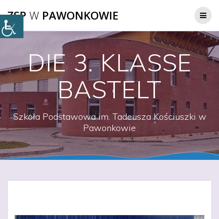
Przejdź
ZSP
W
PAWONKOWIE
do
treści
DIE 3. KLASSE
BASTELT
Szkoła Podstawowa im. Tadeusza Kościuszki w
Pawonkowie