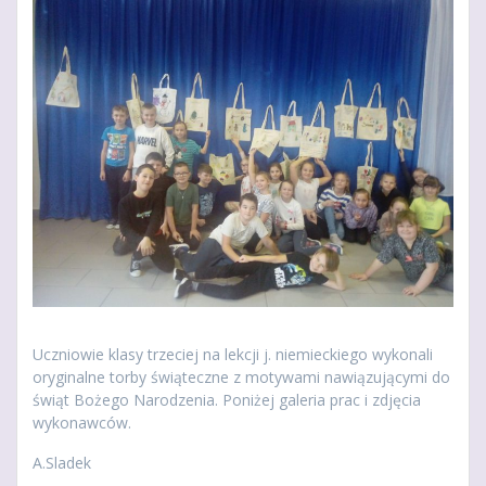
Uczniowie klasy trzeciej na lekcji j. niemieckiego wykonali
oryginalne torby świąteczne z motywami nawiązującymi do
świąt Bożego Narodzenia. Poniżej galeria prac i zdjęcia
wykonawców.
A.Sladek