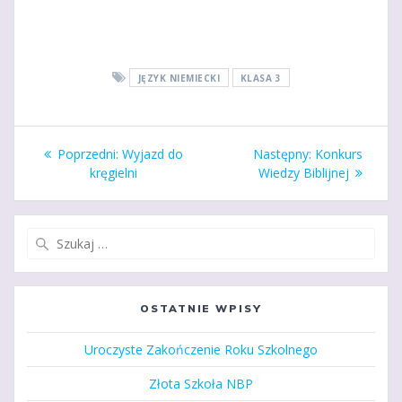
JĘZYK NIEMIECKI
KLASA 3
Nawigacja
Poprzedni
Następny
Poprzedni:
Wyjazd do
Następny:
Konkurs
wpisu
wpis:
wpis:
kręgielni
Wiedzy Biblijnej
Szukaj:
OSTATNIE WPISY
Uroczyste Zakończenie Roku Szkolnego
Złota Szkoła NBP