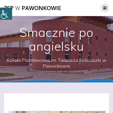
Przejdź
ZSP
W
PAWONKOWIE
do
treści
Smacznie po
angielsku
Szkoła Podstawowa im. Tadeusza Kościuszki w
Pawonkowie