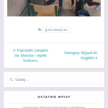
JĘZYK ANGIELSKI
Nawigacja
Poprzedni
Poprzedni:
Lampion
Następny
Następny:
Wyjazd do
wpisu
wpis:
św. Marcina – wyniki
wpis:
kręgielni
konkursu
Szukaj:
OSTATNIE WPISY
Uroczyste Zakończenie Roku Szkolnego