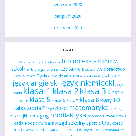
wrzesień 2020
sierpień 2020
czerwiec 2020
TAGI
biblioteka
Biblioteka
#Szkołapamięta
Andrzejki
szkolna
czytanie
doradztwo
biologia
chemia
Deutsch AG
zawodowe
Dyskoteka
historia
dzień ziemi
eko szkoła
fizyka
język niemiecki
język angielski
język
klasa 1
klasa 2
klasa 3
klasa 4
polski
klasa 5
klasa 8
klasy 1-3
klasa 6
klasa 7
klasa 4b
matematyka
Laboratoria Przyszłości
mikołaj
profilaktyka
pedagog
mikołajki
promocja czytelnictwa
SU
samorząd szkolny
Rada Rodziców
Sport
sukcesy
uczniów
tenis stołowy
wiosna
szlachetna paczka
wolontariat