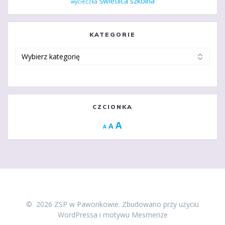
świetlica szkolna
wycieczka
KATEGORIE
Kategorie
CZCIONKA
Increase
A
Reset
A
Decrease
A
font
font
font
size.
size.
size.
© 2026 ZSP w Pawonkowie. Zbudowano przy użyciu
WordPressa i
motywu Mesmerize