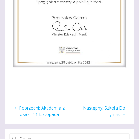
Nawigacja
Poprzedni
Następny
Poprzedni:
Akademia z
Następny:
Szkoła Do
wpisu
wpis:
wpis:
okazji 11 Listopada
Hymnu
Szukaj: