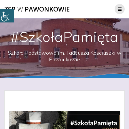
Przejdź
ZSP
W
PAWONKOWIE
do
treści
#SzkołaPamięta
Szkoła Podstawowa im. Tadeusza Kościuszki w
Pawonkowie