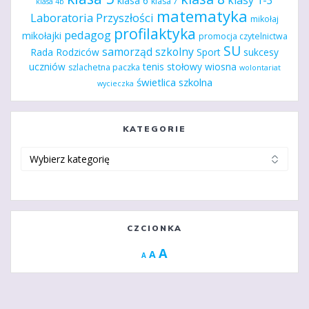
klasy 1-3
klasa 6
klasa 7
klasa 4b
matematyka
Laboratoria Przyszłości
mikołaj
profilaktyka
pedagog
mikołajki
promocja czytelnictwa
SU
samorząd szkolny
Rada Rodziców
Sport
sukcesy
uczniów
tenis stołowy
wiosna
szlachetna paczka
wolontariat
świetlica szkolna
wycieczka
KATEGORIE
Kategorie
CZCIONKA
Increase
A
Reset
A
Decrease
A
font
font
font
size.
size.
size.