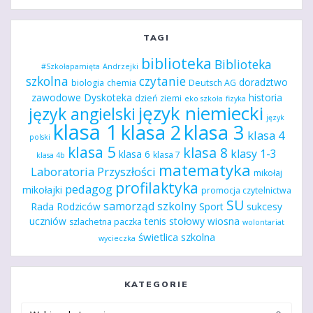
TAGI
biblioteka
Biblioteka
#Szkołapamięta
Andrzejki
szkolna
czytanie
doradztwo
biologia
chemia
Deutsch AG
zawodowe
Dyskoteka
historia
dzień ziemi
eko szkoła
fizyka
język niemiecki
język angielski
język
klasa 1
klasa 2
klasa 3
klasa 4
polski
klasa 5
klasa 8
klasy 1-3
klasa 6
klasa 7
klasa 4b
matematyka
Laboratoria Przyszłości
mikołaj
profilaktyka
pedagog
mikołajki
promocja czytelnictwa
SU
samorząd szkolny
Rada Rodziców
Sport
sukcesy
uczniów
tenis stołowy
wiosna
szlachetna paczka
wolontariat
świetlica szkolna
wycieczka
KATEGORIE
Kategorie