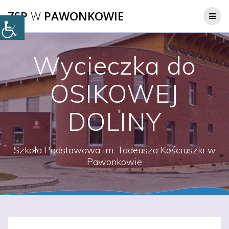
Przejdź
ZSP
W
PAWONKOWIE
do
treści
Wycieczka do
OSIKOWEJ
DOLINY
Szkoła Podstawowa im. Tadeusza Kościuszki w
Pawonkowie