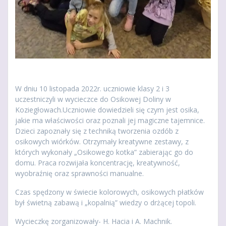
W dniu 10 listopada 2022r. uczniowie klasy 2 i 3
uczestniczyli w wycieczce do Osikowej Doliny w
Koziegłowach.Uczniowie dowiedzieli się czym jest osika,
jakie ma właściwości oraz poznali jej magiczne tajemnice.
Dzieci zapoznały się z techniką tworzenia ozdób z
osikowych wiórków. Otrzymały kreatywne zestawy, z
których wykonały „Osikowego kotka” zabierając go do
domu. Praca rozwijała koncentrację, kreatywność,
wyobraźnię oraz sprawności manualne.
Czas spędzony w świecie kolorowych, osikowych płatków
był świetną zabawą i „kopalnią” wiedzy o drżącej topoli.
Wycieczkę zorganizowały- H. Hacia i A. Machnik.