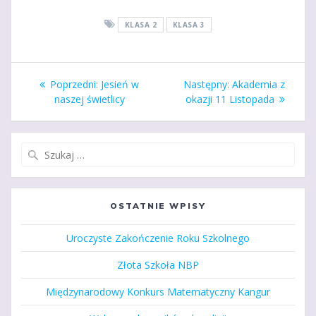
KLASA 2
KLASA 3
Nawigacja
Poprzedni
Następny
Poprzedni:
Jesień w
Następny:
Akademia z
wpisu
wpis:
wpis:
naszej świetlicy
okazji 11 Listopada
Szukaj:
OSTATNIE WPISY
Uroczyste Zakończenie Roku Szkolnego
Złota Szkoła NBP
Międzynarodowy Konkurs Matematyczny Kangur