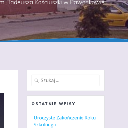
m. Tadeusza Kościuszki w Pawonkowie
Szukaj:
OSTATNIE WPISY
Uroczyste Zakończenie Roku
Szkolnego