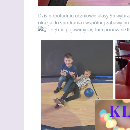
Dziś popołudniu uczniowie klasy 5b wybr
okazja do spotkania i wspólnej zabawy po
chętnie pojawimy się tam ponownie.K