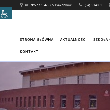
Przejdź
ul.Szkolna 1, 42- 772 Pawonków
(34)3534081
do
treści
STRONA GŁÓWNA
AKTUALNOŚCI
SZKOŁA
KONTAKT