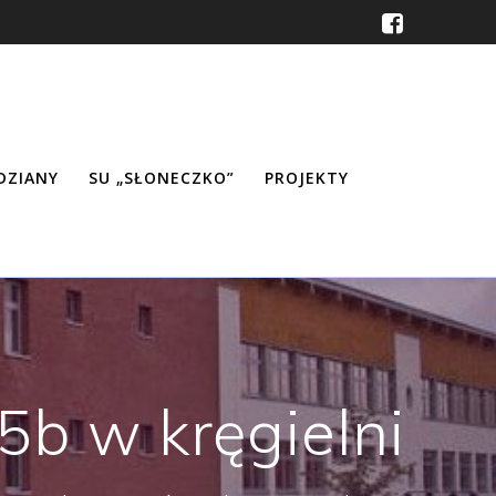
ŹDZIANY
SU „SŁONECZKO”
PROJEKTY
5b w kręgielni