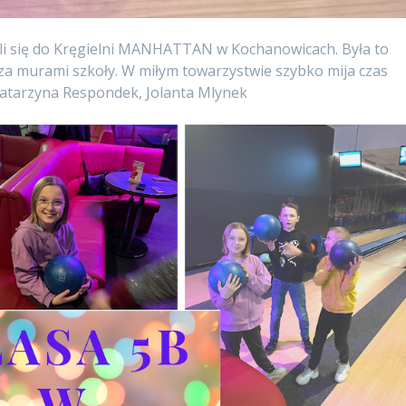
ali się do Kręgielni MANHATTAN w Kochanowicach. Była to
za murami szkoły. W miłym towarzystwie szybko mija czas
atarzyna Respondek, Jolanta Mlynek