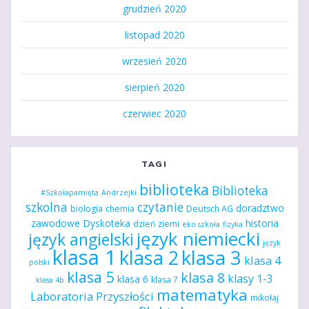
grudzień 2020
listopad 2020
wrzesień 2020
sierpień 2020
czerwiec 2020
TAGI
biblioteka
Biblioteka
#Szkołapamięta
Andrzejki
szkolna
czytanie
doradztwo
biologia
chemia
Deutsch AG
zawodowe
Dyskoteka
historia
dzień ziemi
eko szkoła
fizyka
język niemiecki
język angielski
język
klasa 1
klasa 2
klasa 3
klasa 4
polski
klasa 5
klasa 8
klasy 1-3
klasa 6
klasa 7
klasa 4b
matematyka
Laboratoria Przyszłości
mikołaj