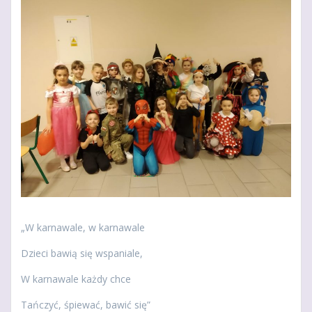
„W karnawale, w karnawale
Dzieci bawią się wspaniale,
W karnawale każdy chce
Tańczyć, śpiewać, bawić się”