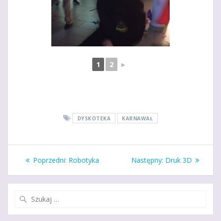
1
2
►
DYSKOTEKA
KARNAWAŁ
Nawigacja
Poprzedni
Następny
Poprzedni:
Robotyka
Następny:
Druk 3D
wpisu
wpis:
wpis:
Szukaj: