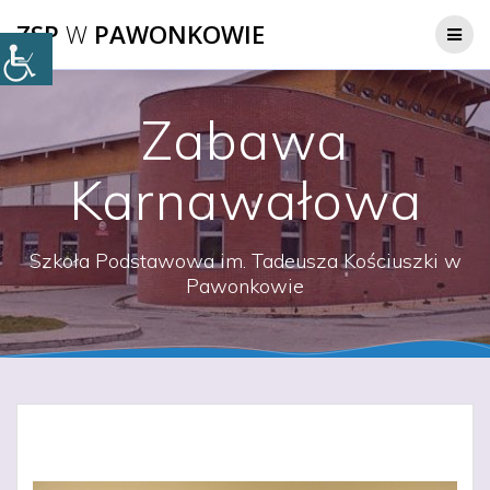
Przejdź
ZSP
W
PAWONKOWIE
do
treści
Zabawa
Karnawałowa
Szkoła Podstawowa im. Tadeusza Kościuszki w
Pawonkowie