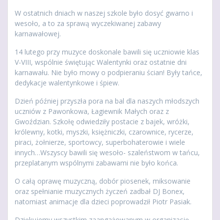
W ostatnich dniach w naszej szkole było dosyć gwarno i
wesoło, a to za sprawą wyczekiwanej zabawy
karnawałowej.
14 lutego przy muzyce doskonale bawili się uczniowie klas
V-VIII, wspólnie świętując Walentynki oraz ostatnie dni
karnawału. Nie było mowy o podpieraniu ścian! Były tańce,
dedykacje walentynkowe i śpiew.
Dzień później przyszła pora na bal dla naszych młodszych
uczniów z Pawonkowa, Łagiewnik Małych oraz z
Gwoździan. Szkołę odwiedziły postacie z bajek, wróżki,
królewny, kotki, myszki, księżniczki, czarownice, rycerze,
piraci, żołnierze, sportowcy, superbohaterowie i wiele
innych…Wszyscy bawili się wesoło- szaleństwom w tańcu,
przeplatanym wspólnymi zabawami nie było końca.
O całą oprawę muzyczną, dobór piosenek, miksowanie
oraz spełnianie muzycznych życzeń zadbał DJ Bonex,
natomiast animacje dla dzieci poprowadził Piotr Pasiak.
Dziękujemy wszystkim zaangażowanym w organizację