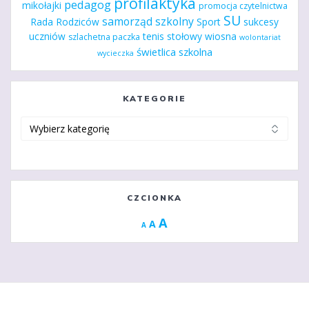
profilaktyka
pedagog
mikołajki
promocja czytelnictwa
SU
samorząd szkolny
Rada Rodziców
Sport
sukcesy
uczniów
tenis stołowy
wiosna
szlachetna paczka
wolontariat
świetlica szkolna
wycieczka
KATEGORIE
Kategorie
CZCIONKA
Increase
A
Reset
A
Decrease
A
font
font
font
size.
size.
size.