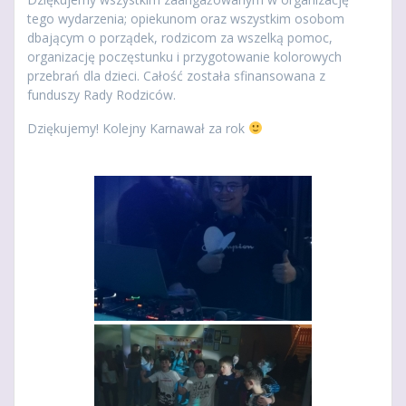
tego wydarzenia; opiekunom oraz wszystkim osobom
dbającym o porządek, rodzicom za wszelką pomoc,
organizację poczęstunku i przygotowanie kolorowych
przebrań dla dzieci. Całość została sfinansowana z
funduszy Rady Rodziców.
Dziękujemy! Kolejny Karnawał za rok