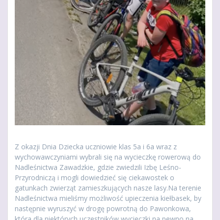
Z okazji Dnia Dziecka uczniowie klas 5a i 6a wraz z
wychowawczyniami wybrali się na wycieczkę rowerową do
Nadleśnictwa Zawadzkie, gdzie zwiedzili Izbę Leśno-
Przyrodniczą i mogli dowiedzieć się ciekawostek o
gatunkach zwierząt zamieszkujących nasze lasy.Na terenie
Nadleśnictwa mieliśmy możliwość upieczenia kiełbasek, by
następnie wyruszyć w drogę powrotną do Pawonkowa,
która dla niektórych uczestników wycieczki na pewno na