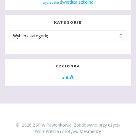
świetlica szkolna
wycieczka
KATEGORIE
Kategorie
CZCIONKA
Increase
A
Reset
A
Decrease
A
font
font
font
size.
size.
size.
© 2026 ZSP w Pawonkowie. Zbudowano przy użyciu
WordPressa i
motywu Mesmerize