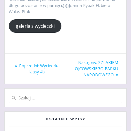
długo pozostanie w pamięci;))))Joanna Rybak Elżbieta
Walas-Ptak
galeria z wycieczki
Nawigacja
Następny
Następny:
SZLAKIEM
Poprzedni
Poprzedni:
Wycieczka
wpisu
wpis:
OJCOWSKIEGO PARKU
wpis:
klasy 4b
NARODOWEGO
Szukaj:
OSTATNIE WPISY