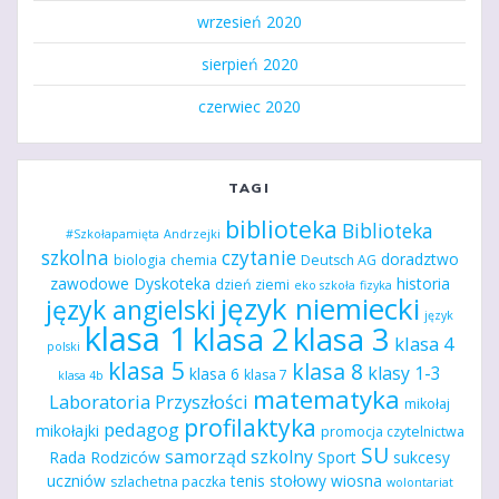
wrzesień 2020
sierpień 2020
czerwiec 2020
TAGI
biblioteka
Biblioteka
#Szkołapamięta
Andrzejki
szkolna
czytanie
doradztwo
biologia
chemia
Deutsch AG
zawodowe
Dyskoteka
historia
dzień ziemi
eko szkoła
fizyka
język niemiecki
język angielski
język
klasa 1
klasa 2
klasa 3
klasa 4
polski
klasa 5
klasa 8
klasy 1-3
klasa 6
klasa 7
klasa 4b
matematyka
Laboratoria Przyszłości
mikołaj
profilaktyka
pedagog
mikołajki
promocja czytelnictwa
SU
samorząd szkolny
Rada Rodziców
Sport
sukcesy
uczniów
tenis stołowy
wiosna
szlachetna paczka
wolontariat