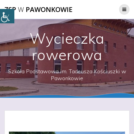
Przejdź
ZSP
W
PAWONKOWIE
do
treści
Wycieczka
rowerowa
Szkoła Podstawowa im. Tadeusza Kościuszki w
Pawonkowie