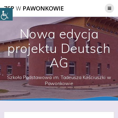
Przejdź
ZSP
W
PAWONKOWIE
do
treści
Nowa edycja
projektu Deutsch
AG
Szkoła Podstawowa im. Tadeusza Kościuszki w
Pawonkowie