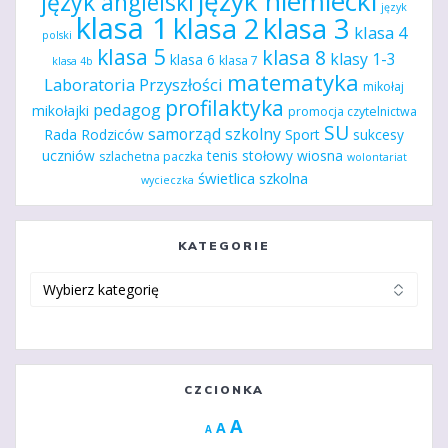
język niemiecki
język angielski
język
klasa 1
klasa 2
klasa 3
klasa 4
polski
klasa 5
klasa 8
klasy 1-3
klasa 6
klasa 7
klasa 4b
matematyka
Laboratoria Przyszłości
mikołaj
profilaktyka
pedagog
mikołajki
promocja czytelnictwa
SU
samorząd szkolny
Rada Rodziców
Sport
sukcesy
uczniów
tenis stołowy
wiosna
szlachetna paczka
wolontariat
świetlica szkolna
wycieczka
KATEGORIE
Kategorie
CZCIONKA
Increase
A
Reset
A
Decrease
A
font
font
font