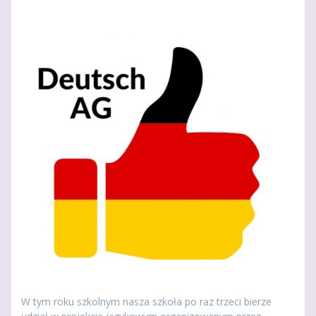
W tym roku szkolnym nasza szkoła po raz trzeci bierze