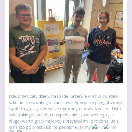
Dziś przez cały dzień, na każdej przerwie oraz w świetlicy
szkolnej królowały gry planszowe. Specjalnie przygotowany
kącik dla graczy cieszył się ogromnym powodzeniem. Lista
zalet takiego sposobu na spędzanie czasu wolnego jest
długa- warto grać- najlepiej z przyjaciółmi, z rodziną lub z
kimś kto po prostu lubi to podobnie jak my