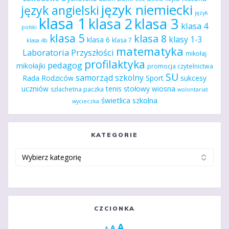
język niemiecki
język angielski
język
klasa 1
klasa 2
klasa 3
klasa 4
polski
klasa 5
klasa 8
klasy 1-3
klasa 6
klasa 7
klasa 4b
matematyka
Laboratoria Przyszłości
mikołaj
profilaktyka
pedagog
mikołajki
promocja czytelnictwa
SU
samorząd szkolny
Rada Rodziców
Sport
sukcesy
uczniów
tenis stołowy
wiosna
szlachetna paczka
wolontariat
świetlica szkolna
wycieczka
KATEGORIE
Kategorie
CZCIONKA
Increase
A
Reset
A
Decrease
A