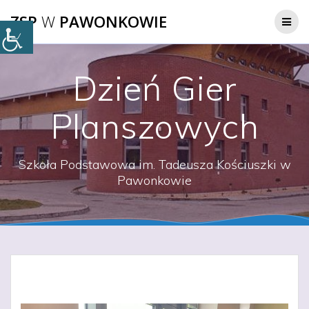
Przejdź
ZSP
W
PAWONKOWIE
do
treści
Dzień Gier
Planszowych
Szkoła Podstawowa im. Tadeusza Kościuszki w
Pawonkowie