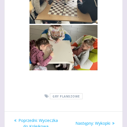
GRY PLANSZOWE
Nawigacja
Poprzedni
Poprzedni:
Wycieczka
Następny
Następny:
Wykopki
wpis:
do Kolejkowa