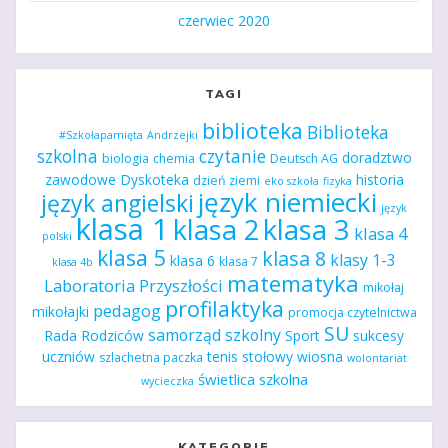
czerwiec 2020
TAGI
biblioteka
Biblioteka
#Szkołapamięta
Andrzejki
szkolna
czytanie
doradztwo
biologia
chemia
Deutsch AG
zawodowe
Dyskoteka
historia
dzień ziemi
eko szkoła
fizyka
język niemiecki
język angielski
język
klasa 1
klasa 2
klasa 3
klasa 4
polski
klasa 5
klasa 8
klasy 1-3
klasa 6
klasa 7
klasa 4b
matematyka
Laboratoria Przyszłości
mikołaj
profilaktyka
pedagog
mikołajki
promocja czytelnictwa
SU
samorząd szkolny
Rada Rodziców
Sport
sukcesy
uczniów
tenis stołowy
wiosna
szlachetna paczka
wolontariat
świetlica szkolna
wycieczka
KATEGORIE