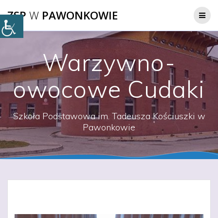
Przejdź
ZSP
W
PAWONKOWIE
do
treści
Warzywno-
owocowe Cudaki
Szkoła Podstawowa im. Tadeusza Kościuszki w
Pawonkowie