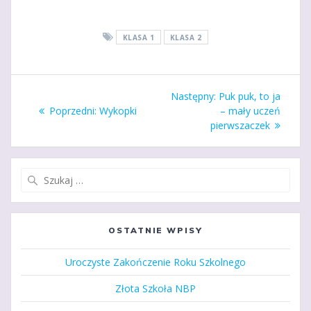
KLASA 1
KLASA 2
Nawigacja
Następny
Następny:
Puk puk, to ja
wpisu
Poprzedni
wpis:
Poprzedni:
Wykopki
– mały uczeń
wpis:
pierwszaczek
Szukaj:
OSTATNIE WPISY
Uroczyste Zakończenie Roku Szkolnego
Złota Szkoła NBP