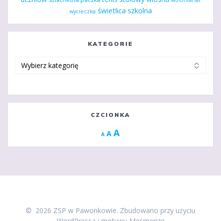
świetlica szkolna
wycieczka
KATEGORIE
Kategorie
CZCIONKA
Increase
A
Reset
A
Decrease
A
font
font
font
size.
size.
size.
© 2026 ZSP w Pawonkowie. Zbudowano przy użyciu
WordPressa i
motywu Mesmerize