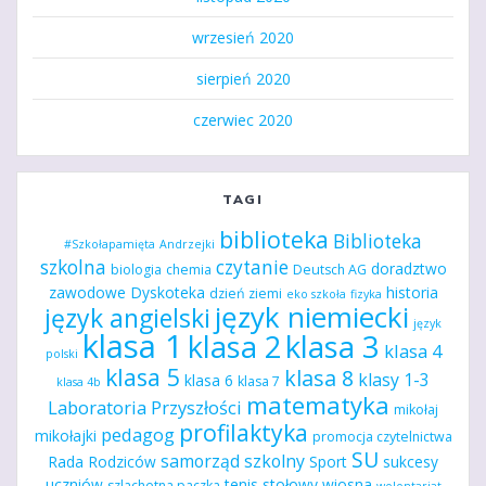
wrzesień 2020
sierpień 2020
czerwiec 2020
TAGI
biblioteka
Biblioteka
#Szkołapamięta
Andrzejki
szkolna
czytanie
doradztwo
biologia
chemia
Deutsch AG
zawodowe
Dyskoteka
historia
dzień ziemi
eko szkoła
fizyka
język niemiecki
język angielski
język
klasa 1
klasa 2
klasa 3
klasa 4
polski
klasa 5
klasa 8
klasy 1-3
klasa 6
klasa 7
klasa 4b
matematyka
Laboratoria Przyszłości
mikołaj
profilaktyka
pedagog
mikołajki
promocja czytelnictwa
SU
samorząd szkolny
Rada Rodziców
Sport
sukcesy
uczniów
tenis stołowy
wiosna
szlachetna paczka
wolontariat