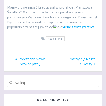
Mamy przyjemność brać udział w projekcie „Planszowa
Świetlica”. Wczoraj dotarła do nas paczka z grami
planszowymi Wydawnictwa Nasza Księgarnia. Dziękujemy!
Będzie co robić w nadchodzące jesienno-zimowe
popołudnia w naszej świetlicy
#Planszowaświetlica
ŚWIETLICA
Nawigacja
Poprzedni
Następny
Poprzedni:
Nowy
Następny:
Nasze
wpisu
wpis:
wpis:
rozkład jazdy
sukcesy
Szukaj:
OSTATNIE WPISY