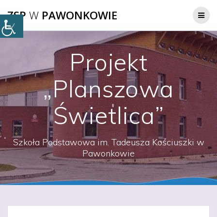
Przejdź
ZSP
W
PAWONKOWIE
do
treści
Projekt
„Planszowa
Świetlica”
Szkoła Podstawowa im. Tadeusza Kościuszki w
Pawonkowie