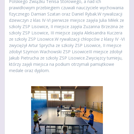
Polskiego Związku Tenisa Stołowego, a nad ich
prawidłowym przebiegiem czuwali nauczyciele wychowania
fizycznego Damian Szatan oraz Daniel Rybak.W rywalizacji
dziewczyn z klas IV-VI pierwsze miejsce zajęła Julia Miłek ze
szkoły ZSP Lisowice, II miejsce zajęła Zuzanna Brzezina ze
szkoły ZSP Lisowice, III miejsce zajęła Aleksandra Kuczera
ze szkoły ZSP Lisowice.W rywalizacji chłopców z klasy IV -VI
zwyciężył Artur Sprycha ze szkoły ZSP Lisowice, II miejsce
zdobył Szymon Wachowski ZSP LisowiceIII miejsce zdobył
Jakub Pietrucha ze szkoły ZSP Lisowice.Zwycięzcy turnieju,
którzy zajęli miejsca na podium otrzymali pamiątkowe
medale oraz dyplom.