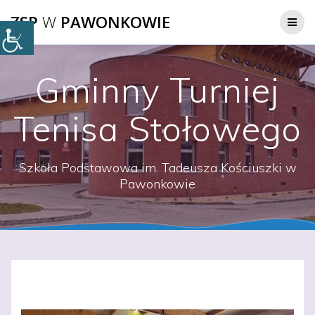
Przejdź
ZSP
W
PAWONKOWIE
do
treści
Gminny Turniej
Tenisa Stołowego
Szkoła Podstawowa im. Tadeusza Kościuszki w
Pawonkowie