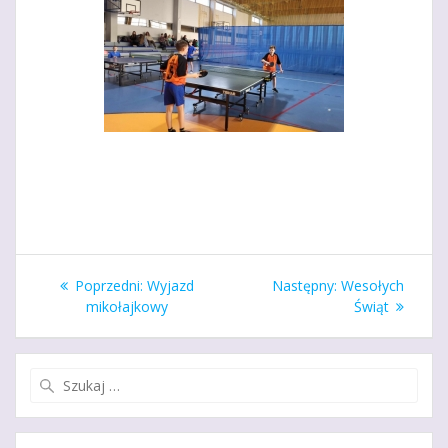
Nawigacja
Poprzedni
Następny
Poprzedni:
Wyjazd
Następny:
Wesołych
wpisu
wpis:
wpis:
mikołajkowy
Świąt
Szukaj: