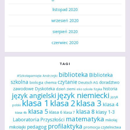
listopad 2020
wrzesień 2020
sierpień 2020
czerwiec 2020
TAGI
biblioteka
Biblioteka
#Szkołapamięta
Andrzejki
szkolna
czytanie
doradztwo
biologia
chemia
Deutsch AG
zawodowe
Dyskoteka
historia
dzień ziemi
eko szkoła
fizyka
język niemiecki
język angielski
język
klasa 1
klasa 2
klasa 3
klasa 4
polski
klasa 5
klasa 8
klasy 1-3
klasa 6
klasa 7
klasa 4b
matematyka
Laboratoria Przyszłości
mikołaj
profilaktyka
pedagog
mikołajki
promocja czytelnictwa