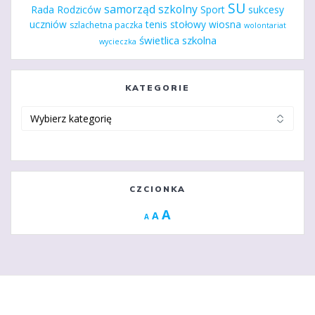
SU
samorząd szkolny
Rada Rodziców
Sport
sukcesy
uczniów
tenis stołowy
wiosna
szlachetna paczka
wolontariat
świetlica szkolna
wycieczka
KATEGORIE
Kategorie
CZCIONKA
Increase
A
Reset
A
Decrease
A
font
font
font
size.
size.
size.