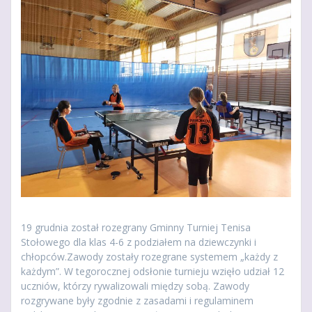
19 grudnia został rozegrany Gminny Turniej Tenisa
Stołowego dla klas 4-6 z podziałem na dziewczynki i
chłopców.Zawody zostały rozegrane systemem „każdy z
każdym”. W tegorocznej odsłonie turnieju wzięło udział 12
uczniów, którzy rywalizowali między sobą. Zawody
rozgrywane były zgodnie z zasadami i regulaminem